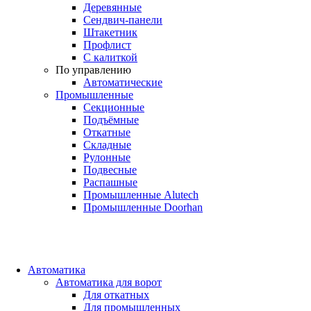
Деревянные
Сендвич-панели
Штакетник
Профлист
С калиткой
По управлению
Автоматические
Промышленные
Секционные
Подъёмные
Откатные
Складные
Рулонные
Подвесные
Распашные
Промышленные Alutech
Промышленные Doorhan
Автоматика
Автоматика для ворот
Для откатных
Для промышленных