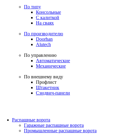
По типу
Консольные
С калиткой
На сваях
По производителю
Doorhan
Alutech
По управлению
Автоматические
Механические
По внешнему виду
Профлист
Штакетник
Сэндвич-панели
Распашные ворота
Гаражные распашные ворота
Промышленные распашные ворота