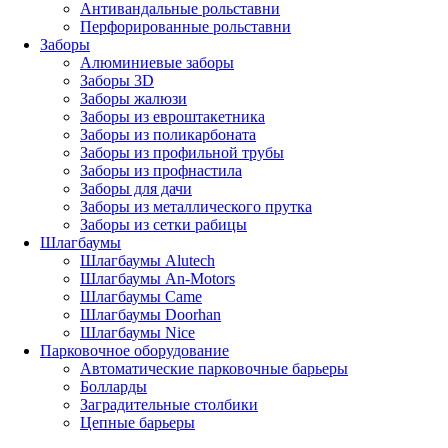
Антивандальные рольставни
Перфорированные рольставни
Заборы
Алюминиевые заборы
Заборы 3D
Заборы жалюзи
Заборы из евроштакетника
Заборы из поликарбоната
Заборы из профильной трубы
Заборы из профнастила
Заборы для дачи
Заборы из металлического прутка
Заборы из сетки рабицы
Шлагбаумы
Шлагбаумы Alutech
Шлагбаумы An-Motors
Шлагбаумы Came
Шлагбаумы Doorhan
Шлагбаумы Nice
Парковочное оборудование
Автоматические парковочные барьеры
Болларды
Заградительные столбики
Цепные барьеры