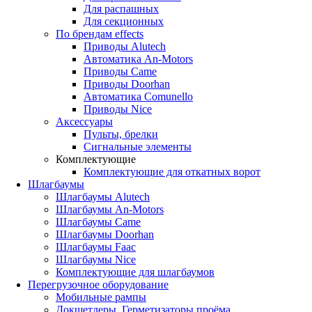
Для распашных
Для секционных
По брендам
effects
Приводы Alutech
Автоматика An-Motors
Приводы Came
Приводы Doorhan
Автоматика Comunello
Приводы Nice
Аксессуары
Пульты, брелки
Сигнальные элементы
Комплектующие
Комплектующие для откатных ворот
Шлагбаумы
Шлагбаумы Alutech
Шлагбаумы An-Motors
Шлагбаумы Came
Шлагбаумы Doorhan
Шлагбаумы Faac
Шлагбаумы Nice
Комплектующие для шлагбаумов
Перегрузочное оборудование
Мобильные рампы
Докшетлеры. Герметизаторы проёма