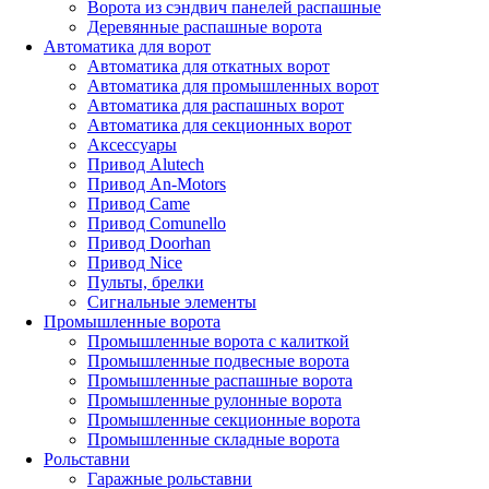
Ворота из сэндвич панелей распашные
Деревянные распашные ворота
Автоматика для ворот
Автоматика для откатных ворот
Автоматика для промышленных ворот
Автоматика для распашных ворот
Автоматика для секционных ворот
Аксессуары
Привод Alutech
Привод An-Motors
Привод Came
Привод Comunello
Привод Doorhan
Привод Nice
Пульты, брелки
Сигнальные элементы
Промышленные ворота
Промышленные ворота с калиткой
Промышленные подвесные ворота
Промышленные распашные ворота
Промышленные рулонные ворота
Промышленные секционные ворота
Промышленные складные ворота
Рольставни
Гаражные рольставни