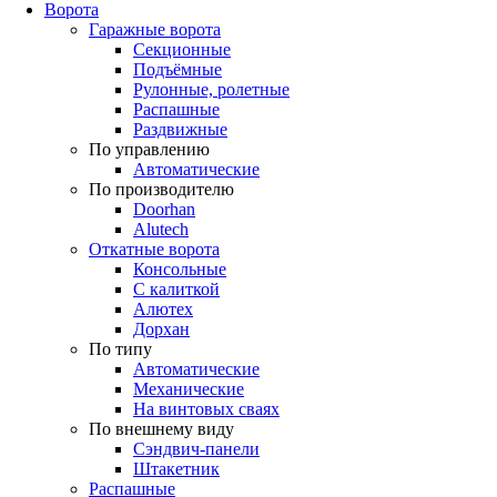
Ворота
Гаражные ворота
Секционные
Подъёмные
Рулонные, ролетные
Распашные
Раздвижные
По управлению
Автоматические
По производителю
Doorhan
Alutech
Откатные ворота
Консольные
С калиткой
Алютех
Дорхан
По типу
Автоматические
Механические
На винтовых сваях
По внешнему виду
Сэндвич-панели
Штакетник
Распашные