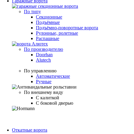
Гаражные ворота
По типу
Секционные
Подъёмные
Подъёмно-поворотные ворота
Рулонные, ролетные
Распашные
По производителю
Doorhan
Alutech
По управлению
Автоматические
Ручные
По внешнему виду
С калиткой
С боковой дверью
Откатные ворота