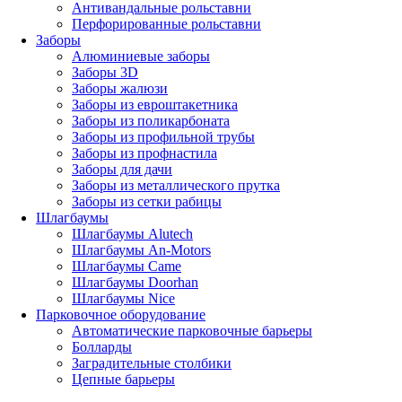
Антивандальные рольставни
Перфорированные рольставни
Заборы
Алюминиевые заборы
Заборы 3D
Заборы жалюзи
Заборы из евроштакетника
Заборы из поликарбоната
Заборы из профильной трубы
Заборы из профнастила
Заборы для дачи
Заборы из металлического прутка
Заборы из сетки рабицы
Шлагбаумы
Шлагбаумы Alutech
Шлагбаумы An-Motors
Шлагбаумы Came
Шлагбаумы Doorhan
Шлагбаумы Nice
Парковочное оборудование
Автоматические парковочные барьеры
Болларды
Заградительные столбики
Цепные барьеры