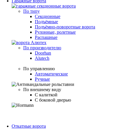
Гаражные ворота
По типу
Секционные
Подъёмные
Подъёмно-поворотные ворота
Рулонные, ролетные
Распашные
По производителю
Doorhan
Alutech
По управлению
Автоматические
Ручные
По внешнему виду
С калиткой
С боковой дверью
Откатные ворота