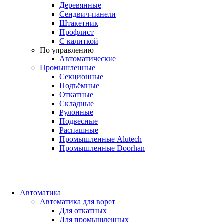
Деревянные
Сендвич-панели
Штакетник
Профлист
С калиткой
По управлению
Автоматические
Промышленные
Секционные
Подъёмные
Откатные
Складные
Рулонные
Подвесные
Распашные
Промышленные Alutech
Промышленные Doorhan
Автоматика
Автоматика для ворот
Для откатных
Для промышленных