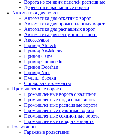
Ворота из сэндвич панелей распашные
Деревянные распашные ворота
Автоматика для ворот
Автоматика для откатных ворот
Автоматика для промышленных ворот
Автоматика для распашных ворот
Автоматика для секционных ворот
Аксессуары
Привод Alutech
Привод An-Motors
Привод Came
Привод Comunello
Привод Doorhan
Привод Nice
Пульты, брелки
Сигнальные элементы
Промышленные ворота
Промышленные ворота с калиткой
Промышленные подвесные ворота
Промышленные распашные ворота
Промышленные рулонные ворота
Промышленные секционные ворота
Промышленные складные ворота
Рольставни
Гаражные рольставни