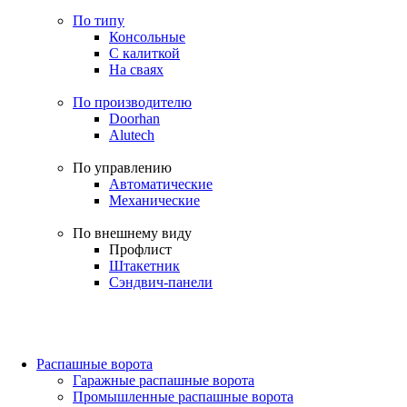
По типу
Консольные
С калиткой
На сваях
По производителю
Doorhan
Alutech
По управлению
Автоматические
Механические
По внешнему виду
Профлист
Штакетник
Сэндвич-панели
Распашные ворота
Гаражные распашные ворота
Промышленные распашные ворота