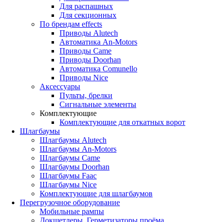
Для распашных
Для секционных
По брендам
effects
Приводы Alutech
Автоматика An-Motors
Приводы Came
Приводы Doorhan
Автоматика Comunello
Приводы Nice
Аксессуары
Пульты, брелки
Сигнальные элементы
Комплектующие
Комплектующие для откатных ворот
Шлагбаумы
Шлагбаумы Alutech
Шлагбаумы An-Motors
Шлагбаумы Came
Шлагбаумы Doorhan
Шлагбаумы Faac
Шлагбаумы Nice
Комплектующие для шлагбаумов
Перегрузочное оборудование
Мобильные рампы
Докшетлеры. Герметизаторы проёма