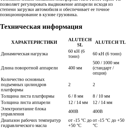
позволяет регулировать выдвижение аппарели исходя из
степени загрузки автомобиля и обеспечивает ее точное
позиционирование в кузове грузовика.
Техническая информация
ALUTECH
ХАРАКТЕРИСТИКИ
ALUTECH TL
SL
60 кН (6
Динамическая нагрузка
60 кН (6 тонн)
тонн)
500 / 1000 мм
Длина поворотной аппарели
400 мм
(стандарт /
опция)
Количество основных
подъемных цилиндров
2
2
платформы
Толщина листа платформы
6 / 8 мм
8 / 10 мм
Толщина листа аппарели
12 / 14 мм
12 / 14 мм
Электропитание блока
400B
400B
управления
Диапазон рабочих температур
от -15 °С до
от -15 °С до +50
гидравлического масла
+50 °С
°С