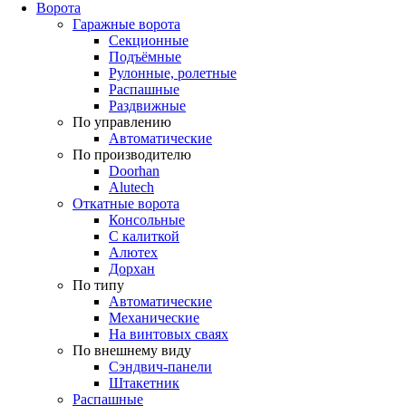
Ворота
Гаражные ворота
Секционные
Подъёмные
Рулонные, ролетные
Распашные
Раздвижные
По управлению
Автоматические
По производителю
Doorhan
Alutech
Откатные ворота
Консольные
С калиткой
Алютех
Дорхан
По типу
Автоматические
Механические
На винтовых сваях
По внешнему виду
Сэндвич-панели
Штакетник
Распашные