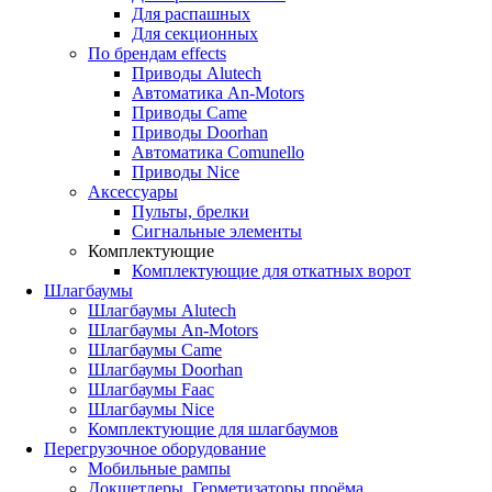
Для распашных
Для секционных
По брендам
effects
Приводы Alutech
Автоматика An-Motors
Приводы Came
Приводы Doorhan
Автоматика Comunello
Приводы Nice
Аксессуары
Пульты, брелки
Сигнальные элементы
Комплектующие
Комплектующие для откатных ворот
Шлагбаумы
Шлагбаумы Alutech
Шлагбаумы An-Motors
Шлагбаумы Came
Шлагбаумы Doorhan
Шлагбаумы Faac
Шлагбаумы Nice
Комплектующие для шлагбаумов
Перегрузочное оборудование
Мобильные рампы
Докшетлеры. Герметизаторы проёма