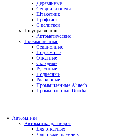
Деревянные
Сендвич-панели
Штакетник
Профлист
С калиткой
По управлению
Автоматические
Промышленные
Секционные
Подъёмные
Откатные
Складные
Рулонные
Подвесные
Распашные
Промышленные Alutech
Промышленные Doorhan
Автоматика
Автоматика для ворот
Для откатных
Для промышленных