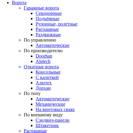
Ворота
Гаражные ворота
Секционные
Подъёмные
Рулонные, ролетные
Распашные
Раздвижные
По управлению
Автоматические
По производителю
Doorhan
Alutech
Откатные ворота
Консольные
С калиткой
Алютех
Дорхан
По типу
Автоматические
Механические
На винтовых сваях
По внешнему виду
Сэндвич-панели
Штакетник
Распашные