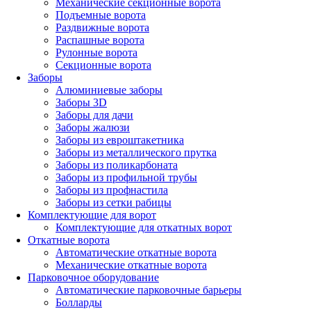
Механические секционные ворота
Подъемные ворота
Раздвижные ворота
Распашные ворота
Рулонные ворота
Секционные ворота
Заборы
Алюминиевые заборы
Заборы 3D
Заборы для дачи
Заборы жалюзи
Заборы из евроштакетника
Заборы из металлического прутка
Заборы из поликарбоната
Заборы из профильной трубы
Заборы из профнастила
Заборы из сетки рабицы
Комплектующие для ворот
Комплектующие для откатных ворот
Откатные ворота
Автоматические откатные ворота
Механические откатные ворота
Парковочное оборудование
Автоматические парковочные барьеры
Болларды