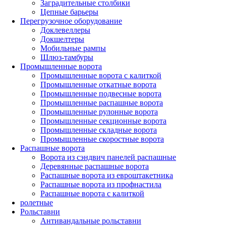
Заградительные столбики
Цепные барьеры
Перегрузочное оборудование
Доклевеллеры
Докшелтеры
Мобильные рампы
Шлюз-тамбуры
Промышленные ворота
Промышленные ворота с калиткой
Промышленные откатные ворота
Промышленные подвесные ворота
Промышленные распашные ворота
Промышленные рулонные ворота
Промышленные секционные ворота
Промышленные складные ворота
Промышленные скоростные ворота
Распашные ворота
Ворота из сэндвич панелей распашные
Деревянные распашные ворота
Распашные ворота из евроштакетника
Распашные ворота из профнастила
Распашные ворота с калиткой
ролетные
Рольставни
Антивандальные рольставни