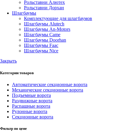
Рольставни Алютех
Рольставни Дорхан
Шлагбаумы
Комплектующие для шлагбаумов
Шлагбаумы Alutech
Шлагбаумы An-Motors
Шлагбаумы Came
Шлагбаумы Doorhan
Шлагбаумы Faac
Шлагбаумы Nice
Закрыть
Категории товаров
Автоматические секционные ворота
Механические секционные ворота
Подъемные ворота
Раздвижные ворота
Распашные ворота
Рулонные ворота
Секционные ворота
Фильтр по цене