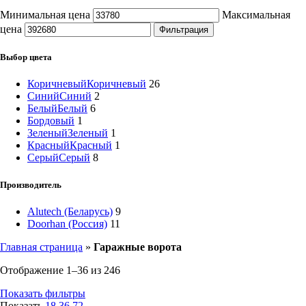
Минимальная цена
Максимальная
цена
Фильтрация
Выбор цвета
Коричневый
Коричневый
26
Синий
Синий
2
Белый
Белый
6
Бордовый
1
Зеленый
Зеленый
1
Красный
Красный
1
Серый
Серый
8
Производитель
Alutech (Беларусь)
9
Doorhan (Россия)
11
Главная страница
»
Гаражные ворота
Отображение 1–36 из 246
Показать фильтры
Показать
18
36
72