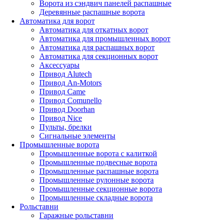
Ворота из сэндвич панелей распашные
Деревянные распашные ворота
Автоматика для ворот
Автоматика для откатных ворот
Автоматика для промышленных ворот
Автоматика для распашных ворот
Автоматика для секционных ворот
Аксессуары
Привод Alutech
Привод An-Motors
Привод Came
Привод Comunello
Привод Doorhan
Привод Nice
Пульты, брелки
Сигнальные элементы
Промышленные ворота
Промышленные ворота с калиткой
Промышленные подвесные ворота
Промышленные распашные ворота
Промышленные рулонные ворота
Промышленные секционные ворота
Промышленные складные ворота
Рольставни
Гаражные рольставни