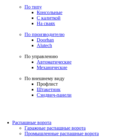
По типу
Консольные
С калиткой
На сваях
По производителю
Doorhan
Alutech
По управлению
Автоматические
Механические
По внешнему виду
Профлист
Штакетник
Сэндвич-панели
Распашные ворота
Гаражные распашные ворота
Промышленные распашные ворота