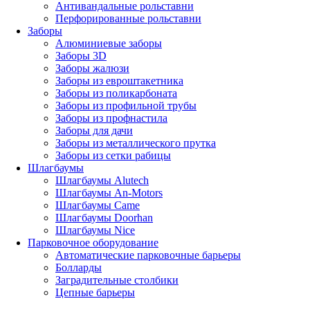
Антивандальные рольставни
Перфорированные рольставни
Заборы
Алюминиевые заборы
Заборы 3D
Заборы жалюзи
Заборы из евроштакетника
Заборы из поликарбоната
Заборы из профильной трубы
Заборы из профнастила
Заборы для дачи
Заборы из металлического прутка
Заборы из сетки рабицы
Шлагбаумы
Шлагбаумы Alutech
Шлагбаумы An-Motors
Шлагбаумы Came
Шлагбаумы Doorhan
Шлагбаумы Nice
Парковочное оборудование
Автоматические парковочные барьеры
Болларды
Заградительные столбики
Цепные барьеры