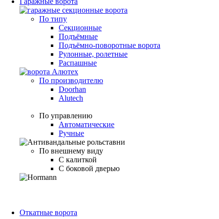
Гаражные ворота
По типу
Секционные
Подъёмные
Подъёмно-поворотные ворота
Рулонные, ролетные
Распашные
По производителю
Doorhan
Alutech
По управлению
Автоматические
Ручные
По внешнему виду
С калиткой
С боковой дверью
Откатные ворота