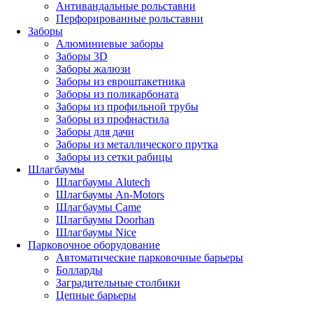
Антивандальные рольставни
Перфорированные рольставни
Заборы
Алюминиевые заборы
Заборы 3D
Заборы жалюзи
Заборы из евроштакетника
Заборы из поликарбоната
Заборы из профильной трубы
Заборы из профнастила
Заборы для дачи
Заборы из металлического прутка
Заборы из сетки рабицы
Шлагбаумы
Шлагбаумы Alutech
Шлагбаумы An-Motors
Шлагбаумы Came
Шлагбаумы Doorhan
Шлагбаумы Nice
Парковочное оборудование
Автоматические парковочные барьеры
Болларды
Заградительные столбики
Цепные барьеры