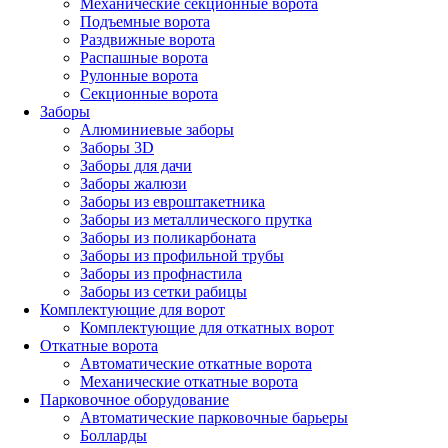
Механические секционные ворота
Подъемные ворота
Раздвижные ворота
Распашные ворота
Рулонные ворота
Секционные ворота
Заборы
Алюминиевые заборы
Заборы 3D
Заборы для дачи
Заборы жалюзи
Заборы из евроштакетника
Заборы из металлического прутка
Заборы из поликарбоната
Заборы из профильной трубы
Заборы из профнастила
Заборы из сетки рабицы
Комплектующие для ворот
Комплектующие для откатных ворот
Откатные ворота
Автоматические откатные ворота
Механические откатные ворота
Парковочное оборудование
Автоматические парковочные барьеры
Болларды