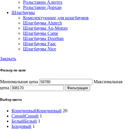
Рольставни Алютех
Рольставни Дорхан
Шлагбаумы
Комплектующие для шлагбаумов
Шлагбаумы Alutech
Шлагбаумы An-Motors
Шлагбаумы Came
Шлагбаумы Doorhan
Шлагбаумы Faac
Шлагбаумы Nice
Закрыть
Фильтр по цене
Минимальная цена
Максимальная
цена
Фильтрация
Выбор цвета
Коричневый
Коричневый
20
Синий
Синий
1
Белый
Белый
1
Бордовый
1