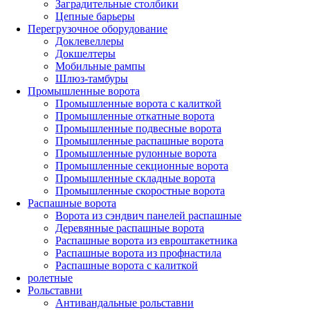
Заградительные столбики
Цепные барьеры
Перегрузочное оборудование
Доклевеллеры
Докшелтеры
Мобильные рампы
Шлюз-тамбуры
Промышленные ворота
Промышленные ворота с калиткой
Промышленные откатные ворота
Промышленные подвесные ворота
Промышленные распашные ворота
Промышленные рулонные ворота
Промышленные секционные ворота
Промышленные складные ворота
Промышленные скоростные ворота
Распашные ворота
Ворота из сэндвич панелей распашные
Деревянные распашные ворота
Распашные ворота из евроштакетника
Распашные ворота из профнастила
Распашные ворота с калиткой
ролетные
Рольставни
Антивандальные рольставни