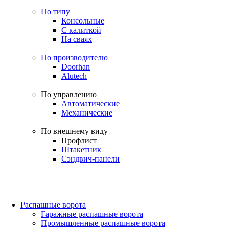
По типу
Консольные
С калиткой
На сваях
По производителю
Doorhan
Alutech
По управлению
Автоматические
Механические
По внешнему виду
Профлист
Штакетник
Сэндвич-панели
Распашные ворота
Гаражные распашные ворота
Промышленные распашные ворота