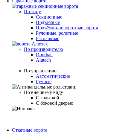
Гаражные ворота
По типу
Секционные
Подъёмные
Подъёмно-поворотные ворота
Рулонные, ролетные
Распашные
По производителю
Doorhan
Alutech
По управлению
Автоматические
Ручные
По внешнему виду
С калиткой
С боковой дверью
Откатные ворота