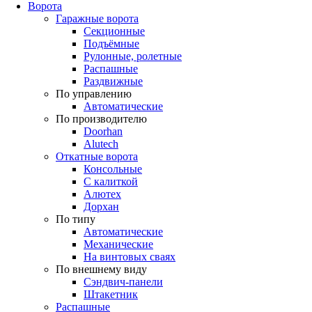
Ворота
Гаражные ворота
Секционные
Подъёмные
Рулонные, ролетные
Распашные
Раздвижные
По управлению
Автоматические
По производителю
Doorhan
Alutech
Откатные ворота
Консольные
С калиткой
Алютех
Дорхан
По типу
Автоматические
Механические
На винтовых сваях
По внешнему виду
Сэндвич-панели
Штакетник
Распашные