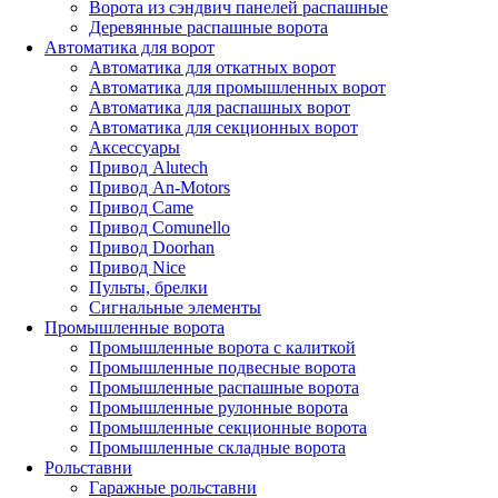
Ворота из сэндвич панелей распашные
Деревянные распашные ворота
Автоматика для ворот
Автоматика для откатных ворот
Автоматика для промышленных ворот
Автоматика для распашных ворот
Автоматика для секционных ворот
Аксессуары
Привод Alutech
Привод An-Motors
Привод Came
Привод Comunello
Привод Doorhan
Привод Nice
Пульты, брелки
Сигнальные элементы
Промышленные ворота
Промышленные ворота с калиткой
Промышленные подвесные ворота
Промышленные распашные ворота
Промышленные рулонные ворота
Промышленные секционные ворота
Промышленные складные ворота
Рольставни
Гаражные рольставни