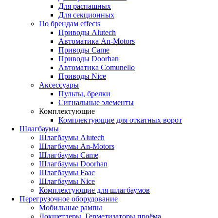
Для распашных
Для секционных
По брендам
effects
Приводы Alutech
Автоматика An-Motors
Приводы Came
Приводы Doorhan
Автоматика Comunello
Приводы Nice
Аксессуары
Пульты, брелки
Сигнальные элементы
Комплектующие
Комплектующие для откатных ворот
Шлагбаумы
Шлагбаумы Alutech
Шлагбаумы An-Motors
Шлагбаумы Came
Шлагбаумы Doorhan
Шлагбаумы Faac
Шлагбаумы Nice
Комплектующие для шлагбаумов
Перегрузочное оборудование
Мобильные рампы
Докшетлеры. Герметизаторы проёма