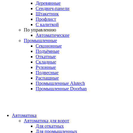
Деревянные
Сендвич-панели
Штакетник
Профлист
С калиткой
По управлению
Автоматические
Промышленные
Секционные
Подъёмные
Откатные
Складные
Рулонные
Подвесные
Распашные
Промышленные Alutech
Промышленные Doorhan
Автоматика
Автоматика для ворот
Для откатных
Для промышленных