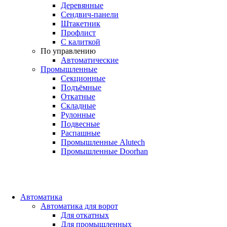
Деревянные
Сендвич-панели
Штакетник
Профлист
С калиткой
По управлению
Автоматические
Промышленные
Секционные
Подъёмные
Откатные
Складные
Рулонные
Подвесные
Распашные
Промышленные Alutech
Промышленные Doorhan
Автоматика
Автоматика для ворот
Для откатных
Для промышленных