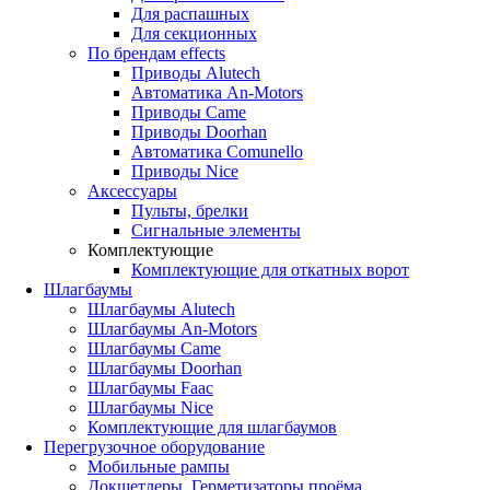
Для распашных
Для секционных
По брендам
effects
Приводы Alutech
Автоматика An-Motors
Приводы Came
Приводы Doorhan
Автоматика Comunello
Приводы Nice
Аксессуары
Пульты, брелки
Сигнальные элементы
Комплектующие
Комплектующие для откатных ворот
Шлагбаумы
Шлагбаумы Alutech
Шлагбаумы An-Motors
Шлагбаумы Came
Шлагбаумы Doorhan
Шлагбаумы Faac
Шлагбаумы Nice
Комплектующие для шлагбаумов
Перегрузочное оборудование
Мобильные рампы
Докшетлеры. Герметизаторы проёма