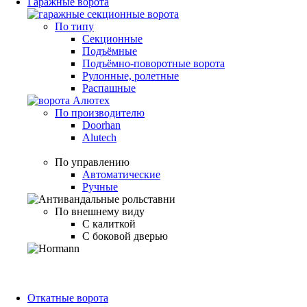
Гаражные ворота
По типу
Секционные
Подъёмные
Подъёмно-поворотные ворота
Рулонные, ролетные
Распашные
По производителю
Doorhan
Alutech
По управлению
Автоматические
Ручные
По внешнему виду
С калиткой
С боковой дверью
Откатные ворота