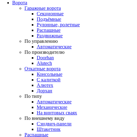
Ворота
Гаражные ворота
Секционные
Подъёмные
Рулонные, ролетные
Распашные
Раздвижные
По управлению
Автоматические
По производителю
Doorhan
Alutech
Откатные ворота
Консольные
С калиткой
Алютех
Дорхан
По типу
Автоматические
Механические
На винтовых сваях
По внешнему виду
Сэндвич-панели
Штакетник
Распашные