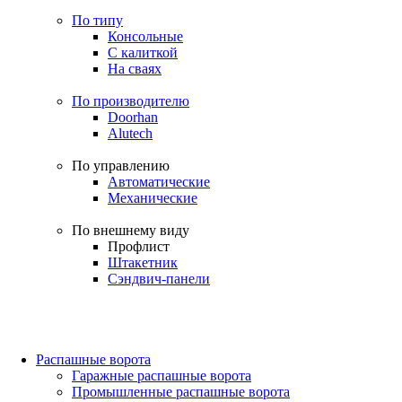
По типу
Консольные
С калиткой
На сваях
По производителю
Doorhan
Alutech
По управлению
Автоматические
Механические
По внешнему виду
Профлист
Штакетник
Сэндвич-панели
Распашные ворота
Гаражные распашные ворота
Промышленные распашные ворота