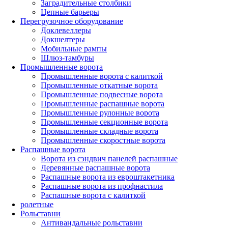
Заградительные столбики
Цепные барьеры
Перегрузочное оборудование
Доклевеллеры
Докшелтеры
Мобильные рампы
Шлюз-тамбуры
Промышленные ворота
Промышленные ворота с калиткой
Промышленные откатные ворота
Промышленные подвесные ворота
Промышленные распашные ворота
Промышленные рулонные ворота
Промышленные секционные ворота
Промышленные складные ворота
Промышленные скоростные ворота
Распашные ворота
Ворота из сэндвич панелей распашные
Деревянные распашные ворота
Распашные ворота из евроштакетника
Распашные ворота из профнастила
Распашные ворота с калиткой
ролетные
Рольставни
Антивандальные рольставни