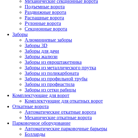
Механические секционные ворота
Подъемные ворота
Раздвижные ворота
Распашные ворота
Рулонные ворота
Секционные ворота
Заборы
Алюминиевые заборы
Заборы 3D
Заборы для дачи
Заборы жалюзи
Заборы из евроштакетника
Заборы из металлического прутка
Заборы из поликарбоната
Заборы из профильной трубы
Заборы из профнастила
Заборы из сетки рабицы
Комплектующие для ворот
Комплектующие для откатных ворот
Откатные ворота
Автоматические откатные ворота
Механические откатные ворота
Парковочное оборудование
Автоматические парковочные барьеры
Болларды