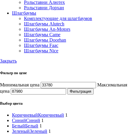
Рольставни Алютех
Рольставни Дорхан
Шлагбаумы
Комплектующие для шлагбаумов
Шлагбаумы Alutech
Шлагбаумы An-Motors
Шлагбаумы Came
Шлагбаумы Doorhan
Шлагбаумы Faac
Шлагбаумы Nice
Закрыть
Фильтр по цене
Минимальная цена
Максимальная
цена
Фильтрация
Выбор цвета
Коричневый
Коричневый
1
Синий
Синий
1
Белый
Белый
1
Зеленый
Зеленый
1