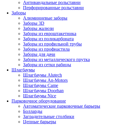
Антивандальные рольставни
Перфорированные рольставни
Заборы
Алюминиевые заборы
Заборы 3D
Заборы жалюзи
Заборы из евроштакетника
Заборы из поликарбоната
Заборы из профильной трубы
Заборы из профнастила
Заборы для дачи
Заборы из металлического прутка
Заборы из сетки рабицы
Шлагбаумы
Шлагбаумы Alutech
Шлагбаумы An-Motors
Шлагбаумы Came
Шлагбаумы Doorhan
Шлагбаумы Nice
Парковочное оборудование
Автоматические парковочные барьеры
Болларды
Заградительные столбики
Цепные барьеры