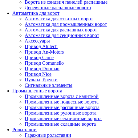
Ворота из сэндвич панелей распашные
Деревянные распашные ворота
Автоматика для ворот
Автоматика для откатных ворот
Автоматика для промышленных ворот
Автоматика для распашных ворот
Автоматика для секционных ворот
Аксессуары
Привод Alutech
Привод An-Motors
Привод Came
Привод Comunello
Привод Doorhan
Привод Nice
Пульты, брелки
Сигнальные элементы
Промышленные ворота
Промышленные ворота с калиткой
Промышленные подвесные ворота
Промышленные распашные ворота
Промышленные рулонные ворота
Промышленные секционные ворота
Промышленные складные ворота
Рольставни
Гаражные рольставни