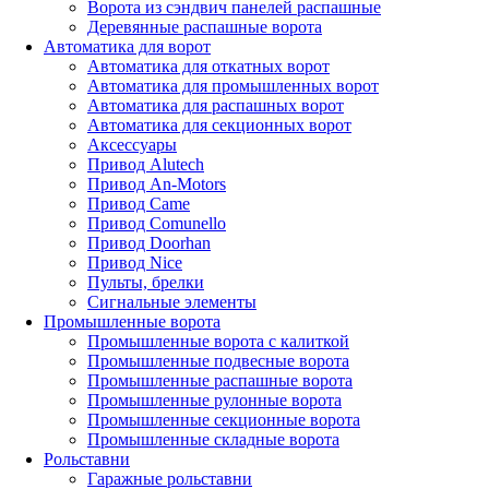
Ворота из сэндвич панелей распашные
Деревянные распашные ворота
Автоматика для ворот
Автоматика для откатных ворот
Автоматика для промышленных ворот
Автоматика для распашных ворот
Автоматика для секционных ворот
Аксессуары
Привод Alutech
Привод An-Motors
Привод Came
Привод Comunello
Привод Doorhan
Привод Nice
Пульты, брелки
Сигнальные элементы
Промышленные ворота
Промышленные ворота с калиткой
Промышленные подвесные ворота
Промышленные распашные ворота
Промышленные рулонные ворота
Промышленные секционные ворота
Промышленные складные ворота
Рольставни
Гаражные рольставни