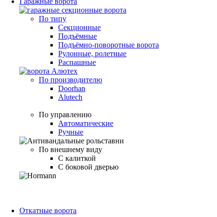
Гаражные ворота
По типу
Секционные
Подъёмные
Подъёмно-поворотные ворота
Рулонные, ролетные
Распашные
По производителю
Doorhan
Alutech
По управлению
Автоматические
Ручные
По внешнему виду
С калиткой
С боковой дверью
Откатные ворота