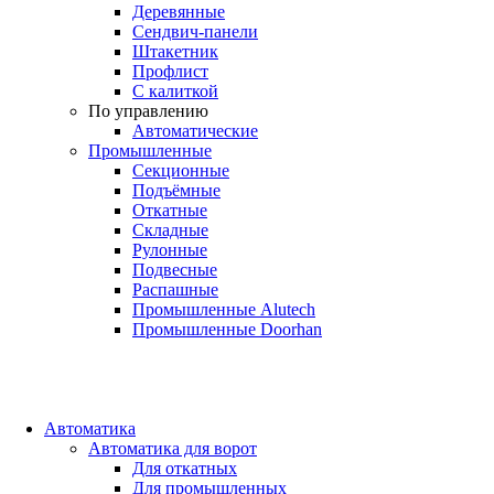
Деревянные
Сендвич-панели
Штакетник
Профлист
С калиткой
По управлению
Автоматические
Промышленные
Секционные
Подъёмные
Откатные
Складные
Рулонные
Подвесные
Распашные
Промышленные Alutech
Промышленные Doorhan
Автоматика
Автоматика для ворот
Для откатных
Для промышленных