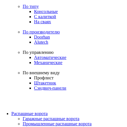
По типу
Консольные
С калиткой
На сваях
По производителю
Doorhan
Alutech
По управлению
Автоматические
Механические
По внешнему виду
Профлист
Штакетник
Сэндвич-панели
Распашные ворота
Гаражные распашные ворота
Промышленные распашные ворота