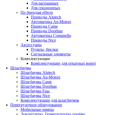
Для распашных
Для секционных
По брендам
effects
Приводы Alutech
Автоматика An-Motors
Приводы Came
Приводы Doorhan
Автоматика Comunello
Приводы Nice
Аксессуары
Пульты, брелки
Сигнальные элементы
Комплектующие
Комплектующие для откатных ворот
Шлагбаумы
Шлагбаумы Alutech
Шлагбаумы An-Motors
Шлагбаумы Came
Шлагбаумы Doorhan
Шлагбаумы Faac
Шлагбаумы Nice
Комплектующие для шлагбаумов
Перегрузочное оборудование
Мобильные рампы
Докшетлеры. Герметизаторы проёма