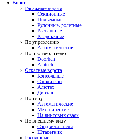
Ворота
Гаражные ворота
Секционные
Подъёмные
Рулонные, ролетные
Распашные
Раздвижные
По управлению
Автоматические
По производителю
Doorhan
Alutech
Откатные ворота
Консольные
С калиткой
Алютех
Дорхан
По типу
Автоматические
Механические
На винтовых сваях
По внешнему виду
Сэндвич-панели
Штакетник
Распашные