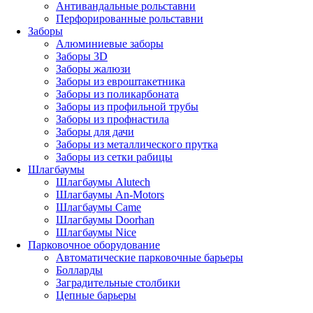
Антивандальные рольставни
Перфорированные рольставни
Заборы
Алюминиевые заборы
Заборы 3D
Заборы жалюзи
Заборы из евроштакетника
Заборы из поликарбоната
Заборы из профильной трубы
Заборы из профнастила
Заборы для дачи
Заборы из металлического прутка
Заборы из сетки рабицы
Шлагбаумы
Шлагбаумы Alutech
Шлагбаумы An-Motors
Шлагбаумы Came
Шлагбаумы Doorhan
Шлагбаумы Nice
Парковочное оборудование
Автоматические парковочные барьеры
Болларды
Заградительные столбики
Цепные барьеры