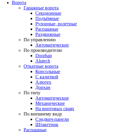
Ворота
Гаражные ворота
Секционные
Подъёмные
Рулонные, ролетные
Распашные
Раздвижные
По управлению
Автоматические
По производителю
Doorhan
Alutech
Откатные ворота
Консольные
С калиткой
Алютех
Дорхан
По типу
Автоматические
Механические
На винтовых сваях
По внешнему виду
Сэндвич-панели
Штакетник
Распашные