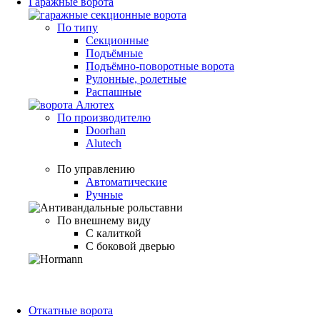
Гаражные ворота
По типу
Секционные
Подъёмные
Подъёмно-поворотные ворота
Рулонные, ролетные
Распашные
По производителю
Doorhan
Alutech
По управлению
Автоматические
Ручные
По внешнему виду
С калиткой
С боковой дверью
Откатные ворота