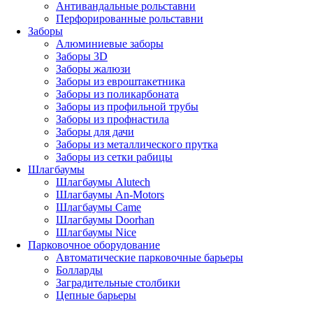
Антивандальные рольставни
Перфорированные рольставни
Заборы
Алюминиевые заборы
Заборы 3D
Заборы жалюзи
Заборы из евроштакетника
Заборы из поликарбоната
Заборы из профильной трубы
Заборы из профнастила
Заборы для дачи
Заборы из металлического прутка
Заборы из сетки рабицы
Шлагбаумы
Шлагбаумы Alutech
Шлагбаумы An-Motors
Шлагбаумы Came
Шлагбаумы Doorhan
Шлагбаумы Nice
Парковочное оборудование
Автоматические парковочные барьеры
Болларды
Заградительные столбики
Цепные барьеры