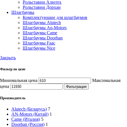
Рольставни Алютех
Рольставни Дорхан
Шлагбаумы
Комплектующие для шлагбаумов
Шлагбаумы Alutech
Шлагбаумы An-Motors
Шлагбаумы Came
Шлагбаумы Doorhan
Шлагбаумы Faac
Шлагбаумы Nice
Закрыть
Фильтр по цене
Минимальная цена
Максимальная
цена
Фильтрация
Производитель
Alutech (Беларусь)
7
AN-Motors (Китай)
1
Came (Италия)
5
Doorhan (Россия)
1