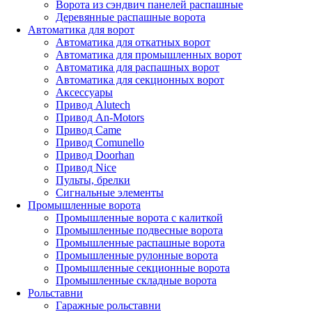
Ворота из сэндвич панелей распашные
Деревянные распашные ворота
Автоматика для ворот
Автоматика для откатных ворот
Автоматика для промышленных ворот
Автоматика для распашных ворот
Автоматика для секционных ворот
Аксессуары
Привод Alutech
Привод An-Motors
Привод Came
Привод Comunello
Привод Doorhan
Привод Nice
Пульты, брелки
Сигнальные элементы
Промышленные ворота
Промышленные ворота с калиткой
Промышленные подвесные ворота
Промышленные распашные ворота
Промышленные рулонные ворота
Промышленные секционные ворота
Промышленные складные ворота
Рольставни
Гаражные рольставни