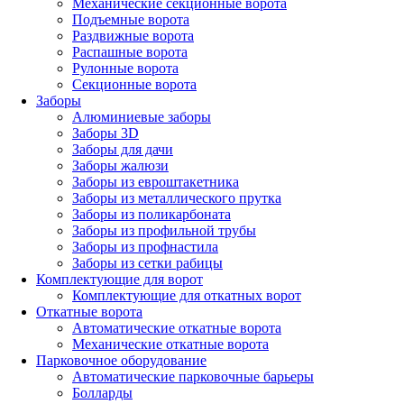
Механические секционные ворота
Подъемные ворота
Раздвижные ворота
Распашные ворота
Рулонные ворота
Секционные ворота
Заборы
Алюминиевые заборы
Заборы 3D
Заборы для дачи
Заборы жалюзи
Заборы из евроштакетника
Заборы из металлического прутка
Заборы из поликарбоната
Заборы из профильной трубы
Заборы из профнастила
Заборы из сетки рабицы
Комплектующие для ворот
Комплектующие для откатных ворот
Откатные ворота
Автоматические откатные ворота
Механические откатные ворота
Парковочное оборудование
Автоматические парковочные барьеры
Болларды