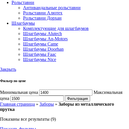
Рольставни
Антивандальные рольставни
Рольставни Алютех
Рольставни Дорхан
Шлагбаумы
Комплектующие для шлагбаумов
Шлагбаумы Alutech
Шлагбаумы An-Motors
Шлагбаумы Came
Шлагбаумы Doorhan
Шлагбаумы Faac
Шлагбаумы Nice
Закрыть
Фильтр по цене
Минимальная цена
Максимальная
цена
Фильтрация
Главная страница
»
Заборы
»
Заборы из металлического
прутка
Показаны все результаты (9)
Показать фильтры