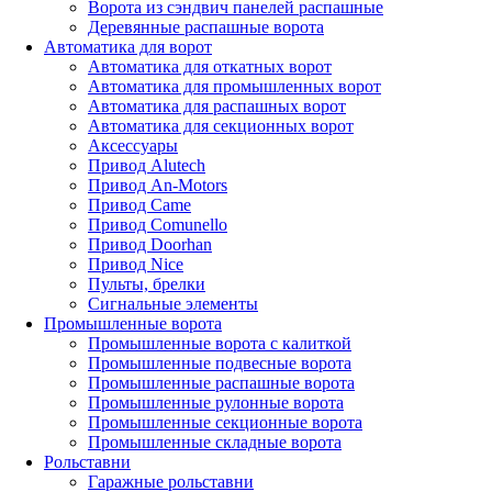
Ворота из сэндвич панелей распашные
Деревянные распашные ворота
Автоматика для ворот
Автоматика для откатных ворот
Автоматика для промышленных ворот
Автоматика для распашных ворот
Автоматика для секционных ворот
Аксессуары
Привод Alutech
Привод An-Motors
Привод Came
Привод Comunello
Привод Doorhan
Привод Nice
Пульты, брелки
Сигнальные элементы
Промышленные ворота
Промышленные ворота с калиткой
Промышленные подвесные ворота
Промышленные распашные ворота
Промышленные рулонные ворота
Промышленные секционные ворота
Промышленные складные ворота
Рольставни
Гаражные рольставни