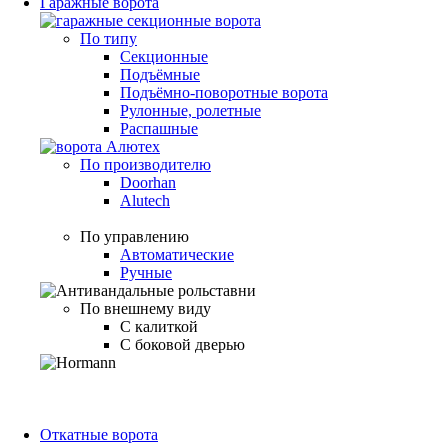
Гаражные ворота
По типу
Секционные
Подъёмные
Подъёмно-поворотные ворота
Рулонные, ролетные
Распашные
По производителю
Doorhan
Alutech
По управлению
Автоматические
Ручные
По внешнему виду
С калиткой
С боковой дверью
Откатные ворота