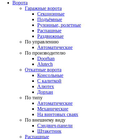
Ворота
Гаражные ворота
Секционные
Подъёмные
Рулонные, ролетные
Распашные
Раздвижные
По управлению
Автоматические
По производителю
Doorhan
Alutech
Откатные ворота
Консольные
С калиткой
Алютех
Дорхан
По типу
Автоматические
Механические
На винтовых сваях
По внешнему виду
Сэндвич-панели
Штакетник
Распашные