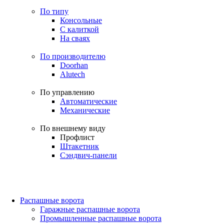
По типу
Консольные
С калиткой
На сваях
По производителю
Doorhan
Alutech
По управлению
Автоматические
Механические
По внешнему виду
Профлист
Штакетник
Сэндвич-панели
Распашные ворота
Гаражные распашные ворота
Промышленные распашные ворота