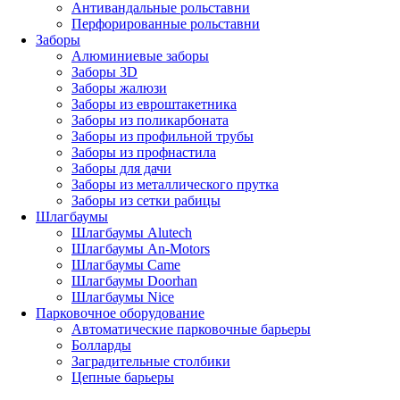
Антивандальные рольставни
Перфорированные рольставни
Заборы
Алюминиевые заборы
Заборы 3D
Заборы жалюзи
Заборы из евроштакетника
Заборы из поликарбоната
Заборы из профильной трубы
Заборы из профнастила
Заборы для дачи
Заборы из металлического прутка
Заборы из сетки рабицы
Шлагбаумы
Шлагбаумы Alutech
Шлагбаумы An-Motors
Шлагбаумы Came
Шлагбаумы Doorhan
Шлагбаумы Nice
Парковочное оборудование
Автоматические парковочные барьеры
Болларды
Заградительные столбики
Цепные барьеры