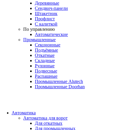
Деревянные
Сендвич-панели
Штакетник
Профлист
С калиткой
По управлению
Автоматические
Промышленные
Секционные
Подъёмные
Откатные
Складные
Рулонные
Подвесные
Распашные
Промышленные Alutech
Промышленные Doorhan
Автоматика
Автоматика для ворот
Для откатных
Для промышленных