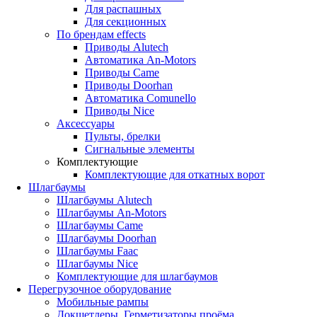
Для распашных
Для секционных
По брендам
effects
Приводы Alutech
Автоматика An-Motors
Приводы Came
Приводы Doorhan
Автоматика Comunello
Приводы Nice
Аксессуары
Пульты, брелки
Сигнальные элементы
Комплектующие
Комплектующие для откатных ворот
Шлагбаумы
Шлагбаумы Alutech
Шлагбаумы An-Motors
Шлагбаумы Came
Шлагбаумы Doorhan
Шлагбаумы Faac
Шлагбаумы Nice
Комплектующие для шлагбаумов
Перегрузочное оборудование
Мобильные рампы
Докшетлеры. Герметизаторы проёма