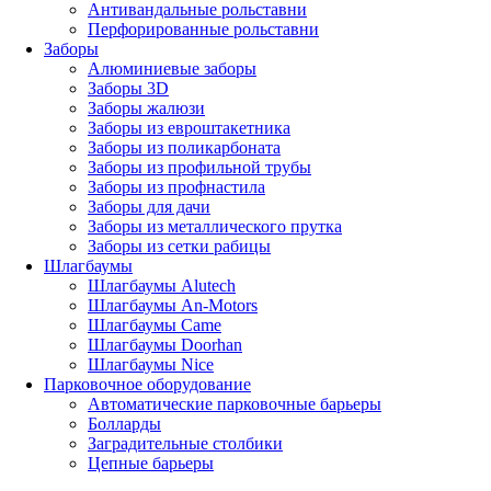
Антивандальные рольставни
Перфорированные рольставни
Заборы
Алюминиевые заборы
Заборы 3D
Заборы жалюзи
Заборы из евроштакетника
Заборы из поликарбоната
Заборы из профильной трубы
Заборы из профнастила
Заборы для дачи
Заборы из металлического прутка
Заборы из сетки рабицы
Шлагбаумы
Шлагбаумы Alutech
Шлагбаумы An-Motors
Шлагбаумы Came
Шлагбаумы Doorhan
Шлагбаумы Nice
Парковочное оборудование
Автоматические парковочные барьеры
Болларды
Заградительные столбики
Цепные барьеры