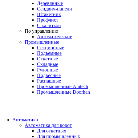
Деревянные
Сендвич-панели
Штакетник
Профлист
С калиткой
По управлению
Автоматические
Промышленные
Секционные
Подъёмные
Откатные
Складные
Рулонные
Подвесные
Распашные
Промышленные Alutech
Промышленные Doorhan
Автоматика
Автоматика для ворот
Для откатных
Для промышленных