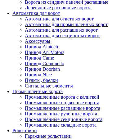
Ворота из сэндвич панелей распашные
Деревянные распашные ворота
Автоматика для ворот
Автоматика для откатных ворот
Автоматика для промышленных ворот
Автоматика для распашных ворот
Автоматика для секционных ворот
Аксессуары
Привод Alutech
Привод An-Motors
Привод Came
Привод Comunello
Привод Doorhan
Привод Nice
Пульты, брелки
Сигнальные элементы
Промышленные ворота
Промышленные ворота с калиткой
Промышленные подвесные ворота
Промышленные распашные ворота
Промышленные рулонные ворота
Промышленные секционные ворота
Промышленные складные ворота
Рольставни
Гаражные рольставни