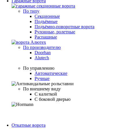
Гаражные ворота
По типу
Секционные
Подъёмные
Подъёмно-поворотные ворота
Рулонные, ролетные
Распашные
По производителю
Doorhan
Alutech
По управлению
Автоматические
Ручные
По внешнему виду
С калиткой
С боковой дверью
Откатные ворота