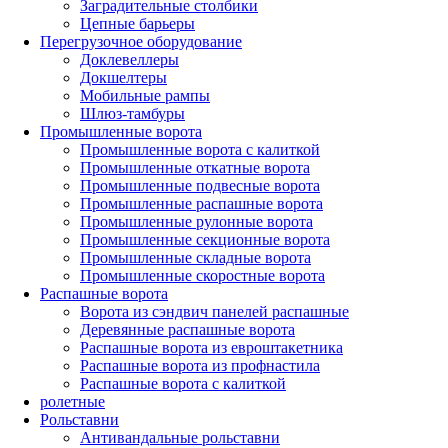
Заградительные столбики
Цепные барьеры
Перегрузочное оборудование
Доклевеллеры
Докшелтеры
Мобильные рампы
Шлюз-тамбуры
Промышленные ворота
Промышленные ворота с калиткой
Промышленные откатные ворота
Промышленные подвесные ворота
Промышленные распашные ворота
Промышленные рулонные ворота
Промышленные секционные ворота
Промышленные складные ворота
Промышленные скоростные ворота
Распашные ворота
Ворота из сэндвич панелей распашные
Деревянные распашные ворота
Распашные ворота из евроштакетника
Распашные ворота из профнастила
Распашные ворота с калиткой
ролетные
Рольставни
Антивандальные рольставни