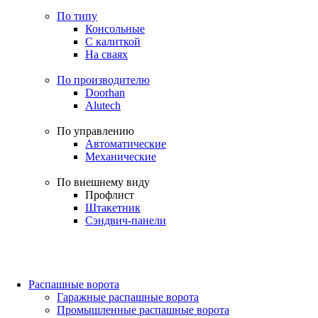
По типу
Консольные
С калиткой
На сваях
По производителю
Doorhan
Alutech
По управлению
Автоматические
Механические
По внешнему виду
Профлист
Штакетник
Сэндвич-панели
Распашные ворота
Гаражные распашные ворота
Промышленные распашные ворота