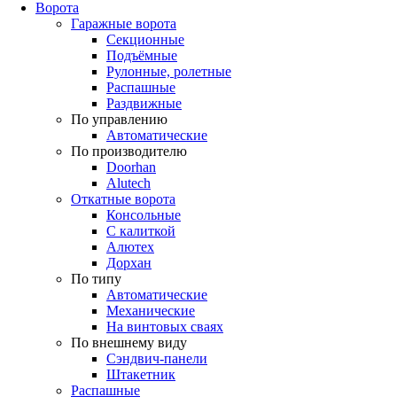
Ворота
Гаражные ворота
Секционные
Подъёмные
Рулонные, ролетные
Распашные
Раздвижные
По управлению
Автоматические
По производителю
Doorhan
Alutech
Откатные ворота
Консольные
С калиткой
Алютех
Дорхан
По типу
Автоматические
Механические
На винтовых сваях
По внешнему виду
Сэндвич-панели
Штакетник
Распашные