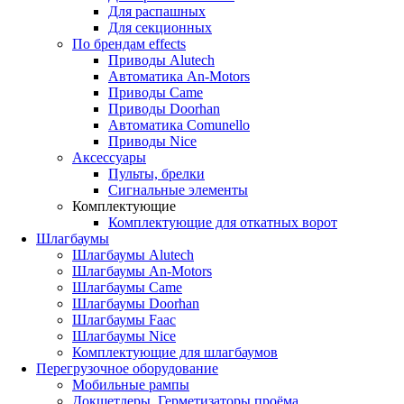
Для распашных
Для секционных
По брендам
effects
Приводы Alutech
Автоматика An-Motors
Приводы Came
Приводы Doorhan
Автоматика Comunello
Приводы Nice
Аксессуары
Пульты, брелки
Сигнальные элементы
Комплектующие
Комплектующие для откатных ворот
Шлагбаумы
Шлагбаумы Alutech
Шлагбаумы An-Motors
Шлагбаумы Came
Шлагбаумы Doorhan
Шлагбаумы Faac
Шлагбаумы Nice
Комплектующие для шлагбаумов
Перегрузочное оборудование
Мобильные рампы
Докшетлеры. Герметизаторы проёма