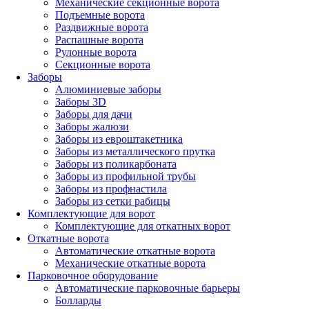
Механические секционные ворота
Подъемные ворота
Раздвижные ворота
Распашные ворота
Рулонные ворота
Секционные ворота
Заборы
Алюминиевые заборы
Заборы 3D
Заборы для дачи
Заборы жалюзи
Заборы из евроштакетника
Заборы из металлического прутка
Заборы из поликарбоната
Заборы из профильной трубы
Заборы из профнастила
Заборы из сетки рабицы
Комплектующие для ворот
Комплектующие для откатных ворот
Откатные ворота
Автоматические откатные ворота
Механические откатные ворота
Парковочное оборудование
Автоматические парковочные барьеры
Болларды