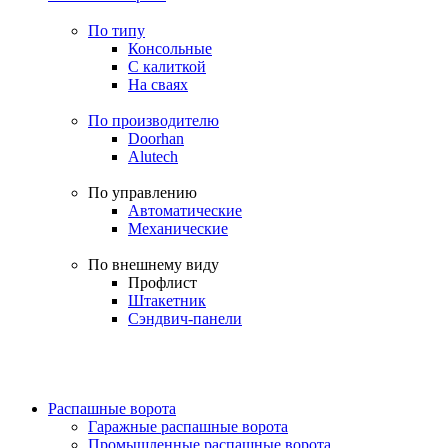
По типу
Консольные
С калиткой
На сваях
По производителю
Doorhan
Alutech
По управлению
Автоматические
Механические
По внешнему виду
Профлист
Штакетник
Сэндвич-панели
Распашные ворота
Гаражные распашные ворота
Промышленные распашные ворота