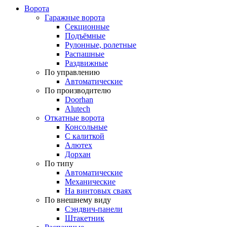
Ворота
Гаражные ворота
Секционные
Подъёмные
Рулонные, ролетные
Распашные
Раздвижные
По управлению
Автоматические
По производителю
Doorhan
Alutech
Откатные ворота
Консольные
С калиткой
Алютех
Дорхан
По типу
Автоматические
Механические
На винтовых сваях
По внешнему виду
Сэндвич-панели
Штакетник