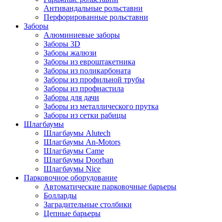
Антивандальные рольставни
Перфорированные рольставни
Заборы
Алюминиевые заборы
Заборы 3D
Заборы жалюзи
Заборы из евроштакетника
Заборы из поликарбоната
Заборы из профильной трубы
Заборы из профнастила
Заборы для дачи
Заборы из металлического прутка
Заборы из сетки рабицы
Шлагбаумы
Шлагбаумы Alutech
Шлагбаумы An-Motors
Шлагбаумы Came
Шлагбаумы Doorhan
Шлагбаумы Nice
Парковочное оборудование
Автоматические парковочные барьеры
Болларды
Заградительные столбики
Цепные барьеры