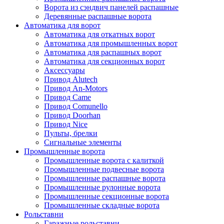
Ворота из сэндвич панелей распашные
Деревянные распашные ворота
Автоматика для ворот
Автоматика для откатных ворот
Автоматика для промышленных ворот
Автоматика для распашных ворот
Автоматика для секционных ворот
Аксессуары
Привод Alutech
Привод An-Motors
Привод Came
Привод Comunello
Привод Doorhan
Привод Nice
Пульты, брелки
Сигнальные элементы
Промышленные ворота
Промышленные ворота с калиткой
Промышленные подвесные ворота
Промышленные распашные ворота
Промышленные рулонные ворота
Промышленные секционные ворота
Промышленные складные ворота
Рольставни
Гаражные рольставни