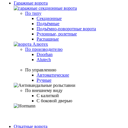
Гаражные ворота
По типу
Секционные
Подъёмные
Подъёмно-поворотные ворота
Рулонные, ролетные
Распашные
По производителю
Doorhan
Alutech
По управлению
Автоматические
Ручные
По внешнему виду
С калиткой
С боковой дверью
Откатные ворота