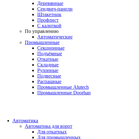
Деревянные
Сендвич-панели
Штакетник
Профлист
С калиткой
По управлению
Автоматические
Промышленные
Секционные
Подъёмные
Откатные
Складные
Рулонные
Подвесные
Распашные
Промышленные Alutech
Промышленные Doorhan
Автоматика
Автоматика для ворот
Для откатных
Для промышленных