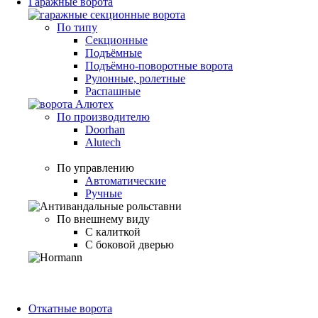
Гаражные ворота
По типу
Секционные
Подъёмные
Подъёмно-поворотные ворота
Рулонные, ролетные
Распашные
По производителю
Doorhan
Alutech
По управлению
Автоматические
Ручные
По внешнему виду
С калиткой
С боковой дверью
Откатные ворота