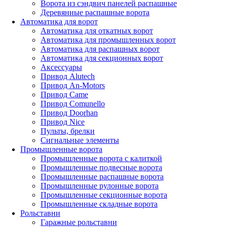
Ворота из сэндвич панелей распашные
Деревянные распашные ворота
Автоматика для ворот
Автоматика для откатных ворот
Автоматика для промышленных ворот
Автоматика для распашных ворот
Автоматика для секционных ворот
Аксессуары
Привод Alutech
Привод An-Motors
Привод Came
Привод Comunello
Привод Doorhan
Привод Nice
Пульты, брелки
Сигнальные элементы
Промышленные ворота
Промышленные ворота с калиткой
Промышленные подвесные ворота
Промышленные распашные ворота
Промышленные рулонные ворота
Промышленные секционные ворота
Промышленные складные ворота
Рольставни
Гаражные рольставни