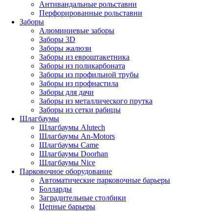
Антивандальные рольставни
Перфорированные рольставни
Заборы
Алюминиевые заборы
Заборы 3D
Заборы жалюзи
Заборы из евроштакетника
Заборы из поликарбоната
Заборы из профильной трубы
Заборы из профнастила
Заборы для дачи
Заборы из металлического прутка
Заборы из сетки рабицы
Шлагбаумы
Шлагбаумы Alutech
Шлагбаумы An-Motors
Шлагбаумы Came
Шлагбаумы Doorhan
Шлагбаумы Nice
Парковочное оборудование
Автоматические парковочные барьеры
Болларды
Заградительные столбики
Цепные барьеры