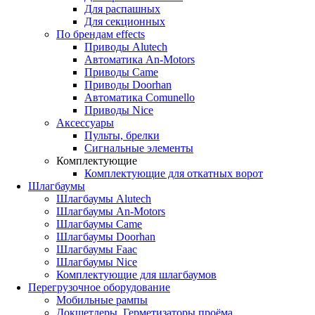
Для распашных
Для секционных
По брендам
effects
Приводы Alutech
Автоматика An-Motors
Приводы Came
Приводы Doorhan
Автоматика Comunello
Приводы Nice
Аксессуары
Пульты, брелки
Сигнальные элементы
Комплектующие
Комплектующие для откатных ворот
Шлагбаумы
Шлагбаумы Alutech
Шлагбаумы An-Motors
Шлагбаумы Came
Шлагбаумы Doorhan
Шлагбаумы Faac
Шлагбаумы Nice
Комплектующие для шлагбаумов
Перегрузочное оборудование
Мобильные рампы
Докшетлеры. Герметизаторы проёма