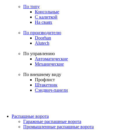
По типу
Консольные
С калиткой
На сваях
По производителю
Doorhan
Alutech
По управлению
Автоматические
Механические
По внешнему виду
Профлист
Штакетник
Сэндвич-панели
Распашные ворота
Гаражные распашные ворота
Промышленные распашные ворота