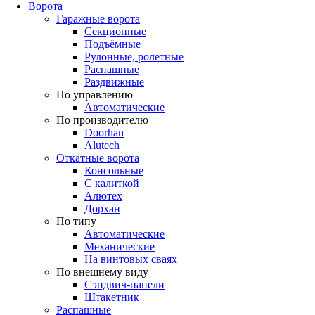
Ворота
Гаражные ворота
Секционные
Подъёмные
Рулонные, ролетные
Распашные
Раздвижные
По управлению
Автоматические
По производителю
Doorhan
Alutech
Откатные ворота
Консольные
С калиткой
Алютех
Дорхан
По типу
Автоматические
Механические
На винтовых сваях
По внешнему виду
Сэндвич-панели
Штакетник
Распашные