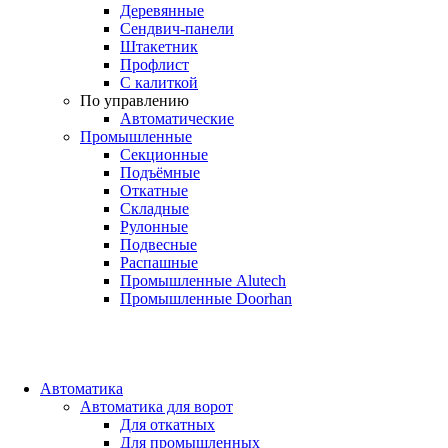
Деревянные
Сендвич-панели
Штакетник
Профлист
С калиткой
По управлению
Автоматические
Промышленные
Секционные
Подъёмные
Откатные
Складные
Рулонные
Подвесные
Распашные
Промышленные Alutech
Промышленные Doorhan
Автоматика
Автоматика для ворот
Для откатных
Для промышленных