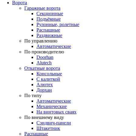
Ворота
Гаражные ворота
Секционные
Подъёмные
Рулонные, ролетные
Распашные
Раздвижные
По управлению
Автоматические
По производителю
Doorhan
Alutech
Откатные ворота
Консольные
С калиткой
Алютех
Дорхан
По типу
Автоматические
Механические
На винтовых сваях
По внешнему виду
Сэндвич-панели
Штакетник
Распашные