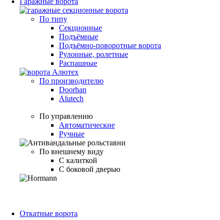
Гаражные ворота
По типу
Секционные
Подъёмные
Подъёмно-поворотные ворота
Рулонные, ролетные
Распашные
По производителю
Doorhan
Alutech
По управлению
Автоматические
Ручные
По внешнему виду
С калиткой
С боковой дверью
Откатные ворота