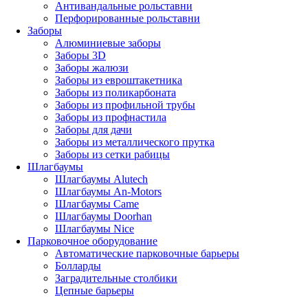
Антивандальные рольставни
Перфорированные рольставни
Заборы
Алюминиевые заборы
Заборы 3D
Заборы жалюзи
Заборы из евроштакетника
Заборы из поликарбоната
Заборы из профильной трубы
Заборы из профнастила
Заборы для дачи
Заборы из металлического прутка
Заборы из сетки рабицы
Шлагбаумы
Шлагбаумы Alutech
Шлагбаумы An-Motors
Шлагбаумы Came
Шлагбаумы Doorhan
Шлагбаумы Nice
Парковочное оборудование
Автоматические парковочные барьеры
Болларды
Заградительные столбики
Цепные барьеры