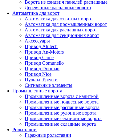
Ворота из сэндвич панелей распашные
Деревянные распашные ворота
Автоматика для ворот
Автоматика для откатных ворот
Автоматика для промышленных ворот
Автоматика для распашных ворот
Автоматика для секционных ворот
Аксессуары
Привод Alutech
Привод An-Motors
Привод Came
Привод Comunello
Привод Doorhan
Привод Nice
Пульты, брелки
Сигнальные элементы
Промышленные ворота
Промышленные ворота с калиткой
Промышленные подвесные ворота
Промышленные распашные ворота
Промышленные рулонные ворота
Промышленные секционные ворота
Промышленные складные ворота
Рольставни
Гаражные рольставни