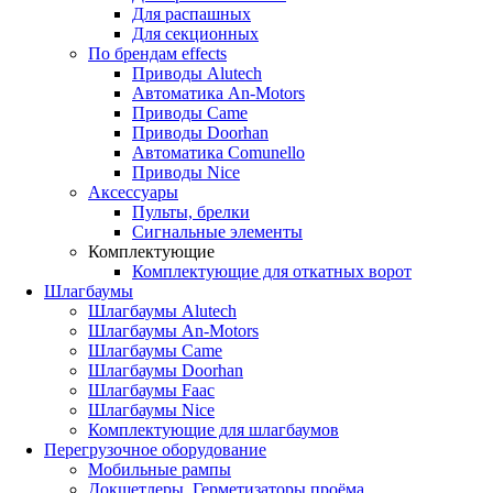
Для распашных
Для секционных
По брендам
effects
Приводы Alutech
Автоматика An-Motors
Приводы Came
Приводы Doorhan
Автоматика Comunello
Приводы Nice
Аксессуары
Пульты, брелки
Сигнальные элементы
Комплектующие
Комплектующие для откатных ворот
Шлагбаумы
Шлагбаумы Alutech
Шлагбаумы An-Motors
Шлагбаумы Came
Шлагбаумы Doorhan
Шлагбаумы Faac
Шлагбаумы Nice
Комплектующие для шлагбаумов
Перегрузочное оборудование
Мобильные рампы
Докшетлеры. Герметизаторы проёма