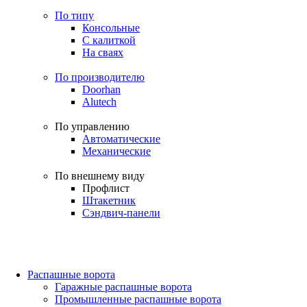
По типу
Консольные
С калиткой
На сваях
По производителю
Doorhan
Alutech
По управлению
Автоматические
Механические
По внешнему виду
Профлист
Штакетник
Сэндвич-панели
Распашные ворота
Гаражные распашные ворота
Промышленные распашные ворота