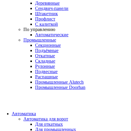
Деревянные
Сендвич-панели
Штакетник
Профлист
С калиткой
По управлению
Автоматические
Промышленные
Секционные
Подъёмные
Откатные
Складные
Рулонные
Подвесные
Распашные
Промышленные Alutech
Промышленные Doorhan
Автоматика
Автоматика для ворот
Для откатных
Для промышленных