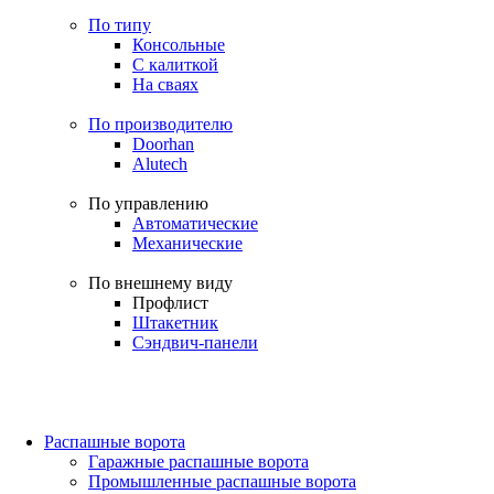
По типу
Консольные
С калиткой
На сваях
По производителю
Doorhan
Alutech
По управлению
Автоматические
Механические
По внешнему виду
Профлист
Штакетник
Сэндвич-панели
Распашные ворота
Гаражные распашные ворота
Промышленные распашные ворота