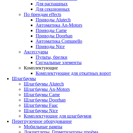
Для распашных
Для секционных
По брендам
effects
Приводы Alutech
Автоматика An-Motors
Приводы Came
Приводы Doorhan
Автоматика Comunello
Приводы Nice
Аксессуары
Пульты, брелки
Сигнальные элементы
Комплектующие
Комплектующие для откатных ворот
Шлагбаумы
Шлагбаумы Alutech
Шлагбаумы An-Motors
Шлагбаумы Came
Шлагбаумы Doorhan
Шлагбаумы Faac
Шлагбаумы Nice
Комплектующие для шлагбаумов
Перегрузочное оборудование
Мобильные рампы
Докшетлеры. Герметизаторы проёма