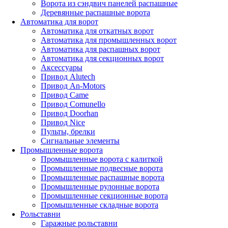
Ворота из сэндвич панелей распашные
Деревянные распашные ворота
Автоматика для ворот
Автоматика для откатных ворот
Автоматика для промышленных ворот
Автоматика для распашных ворот
Автоматика для секционных ворот
Аксессуары
Привод Alutech
Привод An-Motors
Привод Came
Привод Comunello
Привод Doorhan
Привод Nice
Пульты, брелки
Сигнальные элементы
Промышленные ворота
Промышленные ворота с калиткой
Промышленные подвесные ворота
Промышленные распашные ворота
Промышленные рулонные ворота
Промышленные секционные ворота
Промышленные складные ворота
Рольставни
Гаражные рольставни