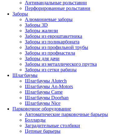
Антивандальные рольставни
Перфорированные рольставни
Заборы
Алюминиевые заборы
Заборы 3D
Заборы жалюзи
Заборы из евроштакетника
Заборы из поликарбоната
Заборы из профильной трубы
Заборы из профнастила
Заборы для дачи
Заборы из металлического прутка
Заборы из сетки рабицы
Шлагбаумы
Шлагбаумы Alutech
Шлагбаумы An-Motors
Шлагбаумы Came
Шлагбаумы Doorhan
Шлагбаумы Nice
Парковочное оборудование
Автоматические парковочные барьеры
Болларды
Заградительные столбики
Цепные барьеры