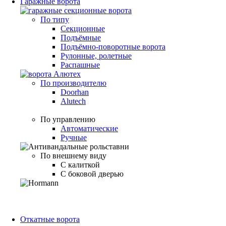
Гаражные ворота
По типу
Секционные
Подъёмные
Подъёмно-поворотные ворота
Рулонные, ролетные
Распашные
По производителю
Doorhan
Alutech
По управлению
Автоматические
Ручные
По внешнему виду
С калиткой
С боковой дверью
Откатные ворота