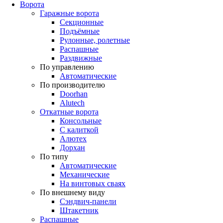
Ворота
Гаражные ворота
Секционные
Подъёмные
Рулонные, ролетные
Распашные
Раздвижные
По управлению
Автоматические
По производителю
Doorhan
Alutech
Откатные ворота
Консольные
С калиткой
Алютех
Дорхан
По типу
Автоматические
Механические
На винтовых сваях
По внешнему виду
Сэндвич-панели
Штакетник
Распашные