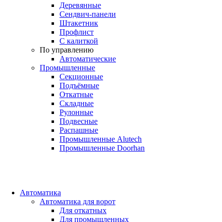
Деревянные
Сендвич-панели
Штакетник
Профлист
С калиткой
По управлению
Автоматические
Промышленные
Секционные
Подъёмные
Откатные
Складные
Рулонные
Подвесные
Распашные
Промышленные Alutech
Промышленные Doorhan
Автоматика
Автоматика для ворот
Для откатных
Для промышленных