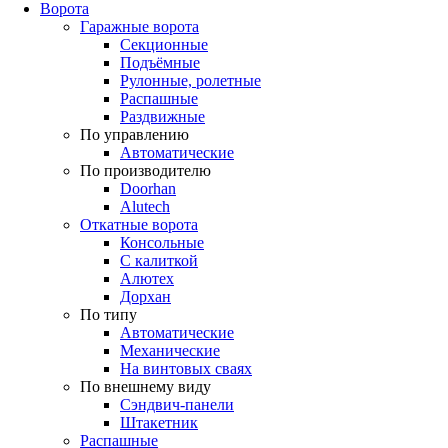
Ворота
Гаражные ворота
Секционные
Подъёмные
Рулонные, ролетные
Распашные
Раздвижные
По управлению
Автоматические
По производителю
Doorhan
Alutech
Откатные ворота
Консольные
С калиткой
Алютех
Дорхан
По типу
Автоматические
Механические
На винтовых сваях
По внешнему виду
Сэндвич-панели
Штакетник
Распашные