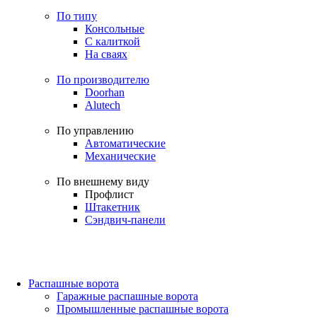
По типу
Консольные
С калиткой
На сваях
По производителю
Doorhan
Alutech
По управлению
Автоматические
Механические
По внешнему виду
Профлист
Штакетник
Сэндвич-панели
Распашные ворота
Гаражные распашные ворота
Промышленные распашные ворота