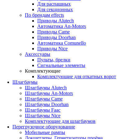
Для распашных
Для секционных
По брендам
effects
Приводы Alutech
Автоматика An-Motors
Приводы Came
Приводы Doorhan
Автоматика Comunello
Приводы Nice
Аксессуары
Пульты, брелки
Сигнальные элементы
Комплектующие
Комплектующие для откатных ворот
Шлагбаумы
Шлагбаумы Alutech
Шлагбаумы An-Motors
Шлагбаумы Came
Шлагбаумы Doorhan
Шлагбаумы Faac
Шлагбаумы Nice
Комплектующие для шлагбаумов
Перегрузочное оборудование
Мобильные рампы
Докшетлеры. Герметизаторы проёма