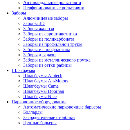
Антивандальные рольставни
Перфорированные рольставни
Заборы
Алюминиевые заборы
Заборы 3D
Заборы жалюзи
Заборы из евроштакетника
Заборы из поликарбоната
Заборы из профильной трубы
Заборы из профнастила
Заборы для дачи
Заборы из металлического прутка
Заборы из сетки рабицы
Шлагбаумы
Шлагбаумы Alutech
Шлагбаумы An-Motors
Шлагбаумы Came
Шлагбаумы Doorhan
Шлагбаумы Nice
Парковочное оборудование
Автоматические парковочные барьеры
Болларды
Заградительные столбики
Цепные барьеры