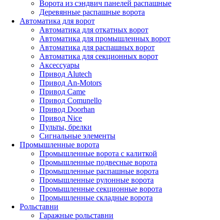
Ворота из сэндвич панелей распашные
Деревянные распашные ворота
Автоматика для ворот
Автоматика для откатных ворот
Автоматика для промышленных ворот
Автоматика для распашных ворот
Автоматика для секционных ворот
Аксессуары
Привод Alutech
Привод An-Motors
Привод Came
Привод Comunello
Привод Doorhan
Привод Nice
Пульты, брелки
Сигнальные элементы
Промышленные ворота
Промышленные ворота с калиткой
Промышленные подвесные ворота
Промышленные распашные ворота
Промышленные рулонные ворота
Промышленные секционные ворота
Промышленные складные ворота
Рольставни
Гаражные рольставни