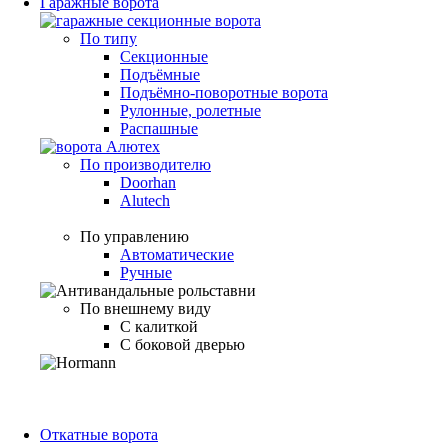
Гаражные ворота
По типу
Секционные
Подъёмные
Подъёмно-поворотные ворота
Рулонные, ролетные
Распашные
По производителю
Doorhan
Alutech
По управлению
Автоматические
Ручные
По внешнему виду
С калиткой
С боковой дверью
Откатные ворота