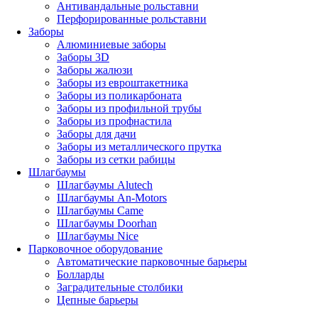
Антивандальные рольставни
Перфорированные рольставни
Заборы
Алюминиевые заборы
Заборы 3D
Заборы жалюзи
Заборы из евроштакетника
Заборы из поликарбоната
Заборы из профильной трубы
Заборы из профнастила
Заборы для дачи
Заборы из металлического прутка
Заборы из сетки рабицы
Шлагбаумы
Шлагбаумы Alutech
Шлагбаумы An-Motors
Шлагбаумы Came
Шлагбаумы Doorhan
Шлагбаумы Nice
Парковочное оборудование
Автоматические парковочные барьеры
Болларды
Заградительные столбики
Цепные барьеры