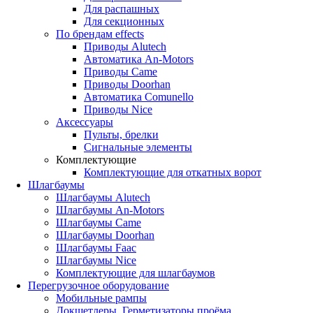
Для распашных
Для секционных
По брендам
effects
Приводы Alutech
Автоматика An-Motors
Приводы Came
Приводы Doorhan
Автоматика Comunello
Приводы Nice
Аксессуары
Пульты, брелки
Сигнальные элементы
Комплектующие
Комплектующие для откатных ворот
Шлагбаумы
Шлагбаумы Alutech
Шлагбаумы An-Motors
Шлагбаумы Came
Шлагбаумы Doorhan
Шлагбаумы Faac
Шлагбаумы Nice
Комплектующие для шлагбаумов
Перегрузочное оборудование
Мобильные рампы
Докшетлеры. Герметизаторы проёма