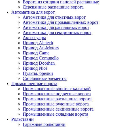
Ворота из сэндвич панелей распашные
Деревянные распашные ворота
Автоматика для ворот
Автоматика для откатных ворот
Автоматика для промышленных ворот
Автоматика для распашных ворот
Автоматика для секционных ворот
Аксессуары
Привод Alutech
Привод An-Motors
Привод Came
Привод Comunello
Привод Doorhan
Привод Nice
Пульты, брелки
Сигнальные элементы
Промышленные ворота
Промышленные ворота с калиткой
Промышленные подвесные ворота
Промышленные распашные ворота
Промышленные рулонные ворота
Промышленные секционные ворота
Промышленные складные ворота
Рольставни
Гаражные рольставни