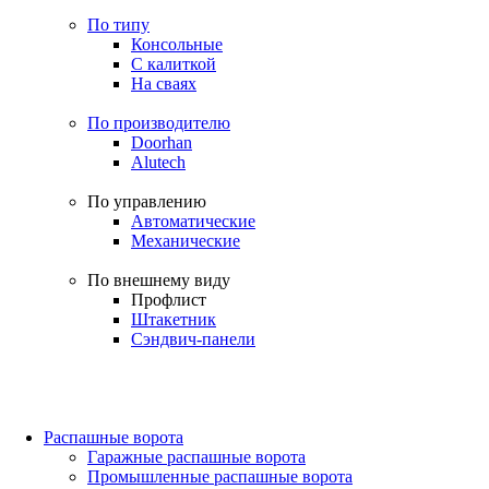
По типу
Консольные
С калиткой
На сваях
По производителю
Doorhan
Alutech
По управлению
Автоматические
Механические
По внешнему виду
Профлист
Штакетник
Сэндвич-панели
Распашные ворота
Гаражные распашные ворота
Промышленные распашные ворота