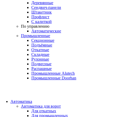
Деревянные
Сендвич-панели
Штакетник
Профлист
С калиткой
По управлению
Автоматические
Промышленные
Секционные
Подъёмные
Откатные
Складные
Рулонные
Подвесные
Распашные
Промышленные Alutech
Промышленные Doorhan
Автоматика
Автоматика для ворот
Для откатных
Для промышленных