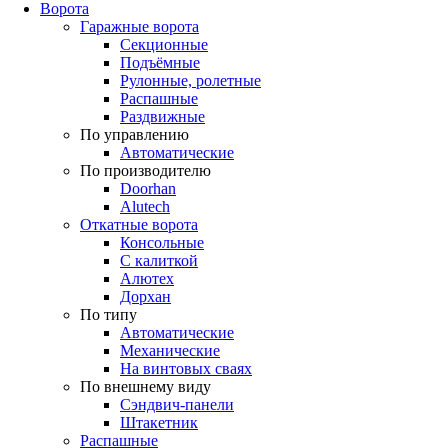
Ворота
Гаражные ворота
Секционные
Подъёмные
Рулонные, ролетные
Распашные
Раздвижные
По управлению
Автоматические
По производителю
Doorhan
Alutech
Откатные ворота
Консольные
С калиткой
Алютех
Дорхан
По типу
Автоматические
Механические
На винтовых сваях
По внешнему виду
Сэндвич-панели
Штакетник
Распашные