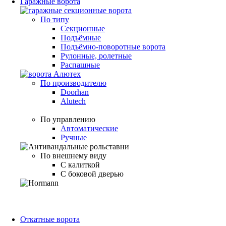
Гаражные ворота
По типу
Секционные
Подъёмные
Подъёмно-поворотные ворота
Рулонные, ролетные
Распашные
По производителю
Doorhan
Alutech
По управлению
Автоматические
Ручные
По внешнему виду
С калиткой
С боковой дверью
Откатные ворота