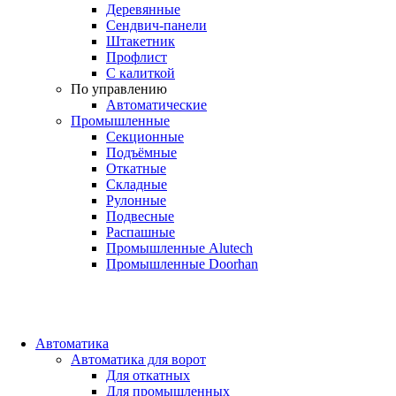
Деревянные
Сендвич-панели
Штакетник
Профлист
С калиткой
По управлению
Автоматические
Промышленные
Секционные
Подъёмные
Откатные
Складные
Рулонные
Подвесные
Распашные
Промышленные Alutech
Промышленные Doorhan
Автоматика
Автоматика для ворот
Для откатных
Для промышленных