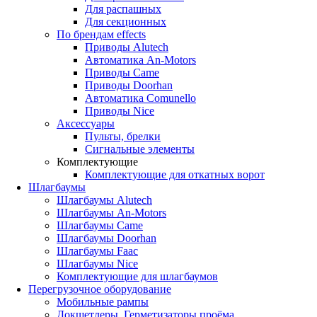
Для распашных
Для секционных
По брендам
effects
Приводы Alutech
Автоматика An-Motors
Приводы Came
Приводы Doorhan
Автоматика Comunello
Приводы Nice
Аксессуары
Пульты, брелки
Сигнальные элементы
Комплектующие
Комплектующие для откатных ворот
Шлагбаумы
Шлагбаумы Alutech
Шлагбаумы An-Motors
Шлагбаумы Came
Шлагбаумы Doorhan
Шлагбаумы Faac
Шлагбаумы Nice
Комплектующие для шлагбаумов
Перегрузочное оборудование
Мобильные рампы
Докшетлеры. Герметизаторы проёма