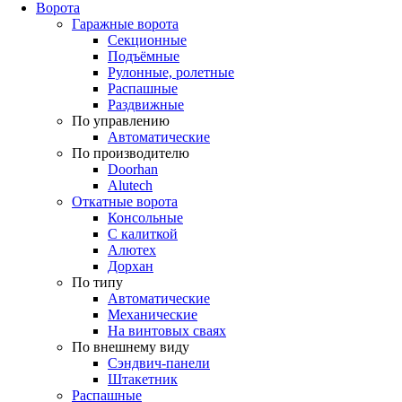
Ворота
Гаражные ворота
Секционные
Подъёмные
Рулонные, ролетные
Распашные
Раздвижные
По управлению
Автоматические
По производителю
Doorhan
Alutech
Откатные ворота
Консольные
С калиткой
Алютех
Дорхан
По типу
Автоматические
Механические
На винтовых сваях
По внешнему виду
Сэндвич-панели
Штакетник
Распашные