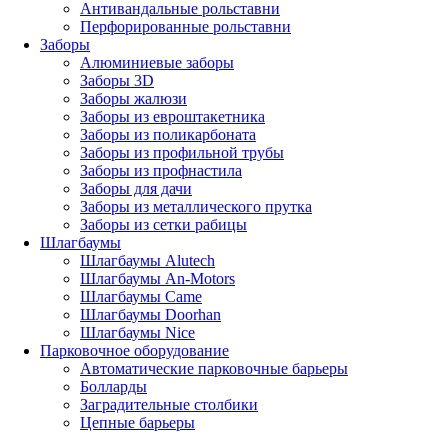
Антивандальные рольставни
Перфорированные рольставни
Заборы
Алюминиевые заборы
Заборы 3D
Заборы жалюзи
Заборы из евроштакетника
Заборы из поликарбоната
Заборы из профильной трубы
Заборы из профнастила
Заборы для дачи
Заборы из металлического прутка
Заборы из сетки рабицы
Шлагбаумы
Шлагбаумы Alutech
Шлагбаумы An-Motors
Шлагбаумы Came
Шлагбаумы Doorhan
Шлагбаумы Nice
Парковочное оборудование
Автоматические парковочные барьеры
Болларды
Заградительные столбики
Цепные барьеры