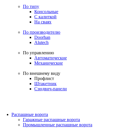
По типу
Консольные
С калиткой
На сваях
По производителю
Doorhan
Alutech
По управлению
Автоматические
Механические
По внешнему виду
Профлист
Штакетник
Сэндвич-панели
Распашные ворота
Гаражные распашные ворота
Промышленные распашные ворота