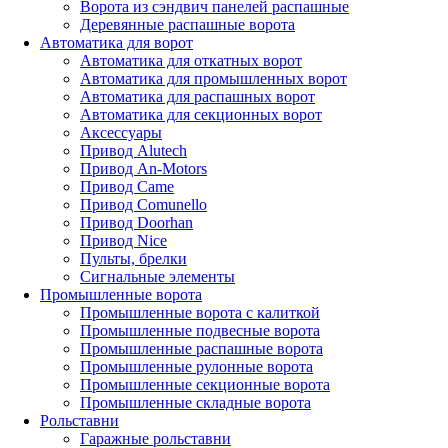
Ворота из сэндвич панелей распашные
Деревянные распашные ворота
Автоматика для ворот
Автоматика для откатных ворот
Автоматика для промышленных ворот
Автоматика для распашных ворот
Автоматика для секционных ворот
Аксессуары
Привод Alutech
Привод An-Motors
Привод Came
Привод Comunello
Привод Doorhan
Привод Nice
Пульты, брелки
Сигнальные элементы
Промышленные ворота
Промышленные ворота с калиткой
Промышленные подвесные ворота
Промышленные распашные ворота
Промышленные рулонные ворота
Промышленные секционные ворота
Промышленные складные ворота
Рольставни
Гаражные рольставни