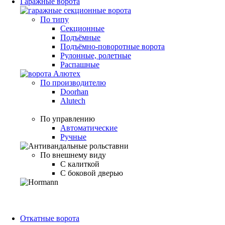
Гаражные ворота
По типу
Секционные
Подъёмные
Подъёмно-поворотные ворота
Рулонные, ролетные
Распашные
По производителю
Doorhan
Alutech
По управлению
Автоматические
Ручные
По внешнему виду
С калиткой
С боковой дверью
Откатные ворота