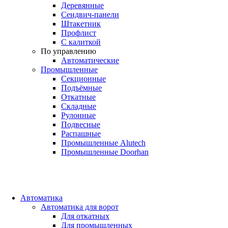
Деревянные
Сендвич-панели
Штакетник
Профлист
С калиткой
По управлению
Автоматические
Промышленные
Секционные
Подъёмные
Откатные
Складные
Рулонные
Подвесные
Распашные
Промышленные Alutech
Промышленные Doorhan
Автоматика
Автоматика для ворот
Для откатных
Для промышленных