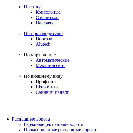
По типу
Консольные
С калиткой
На сваях
По производителю
Doorhan
Alutech
По управлению
Автоматические
Механические
По внешнему виду
Профлист
Штакетник
Сэндвич-панели
Распашные ворота
Гаражные распашные ворота
Промышленные распашные ворота