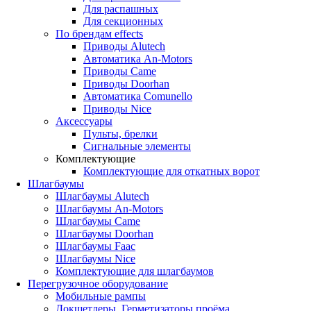
Для распашных
Для секционных
По брендам
effects
Приводы Alutech
Автоматика An-Motors
Приводы Came
Приводы Doorhan
Автоматика Comunello
Приводы Nice
Аксессуары
Пульты, брелки
Сигнальные элементы
Комплектующие
Комплектующие для откатных ворот
Шлагбаумы
Шлагбаумы Alutech
Шлагбаумы An-Motors
Шлагбаумы Came
Шлагбаумы Doorhan
Шлагбаумы Faac
Шлагбаумы Nice
Комплектующие для шлагбаумов
Перегрузочное оборудование
Мобильные рампы
Докшетлеры. Герметизаторы проёма