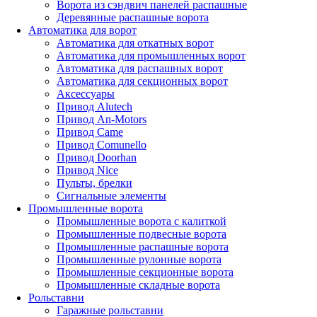
Ворота из сэндвич панелей распашные
Деревянные распашные ворота
Автоматика для ворот
Автоматика для откатных ворот
Автоматика для промышленных ворот
Автоматика для распашных ворот
Автоматика для секционных ворот
Аксессуары
Привод Alutech
Привод An-Motors
Привод Came
Привод Comunello
Привод Doorhan
Привод Nice
Пульты, брелки
Сигнальные элементы
Промышленные ворота
Промышленные ворота с калиткой
Промышленные подвесные ворота
Промышленные распашные ворота
Промышленные рулонные ворота
Промышленные секционные ворота
Промышленные складные ворота
Рольставни
Гаражные рольставни