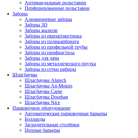
Антивандальные рольставни
Перфорированные рольставни
Заборы
Алюминиевые заборы
Заборы 3D
Заборы жалюзи
Заборы из евроштакетника
Заборы из поликарбоната
Заборы из профильной трубы
Заборы из профнастила
Заборы для дачи
Заборы из металлического прутка
Заборы из сетки рабицы
Шлагбаумы
Шлагбаумы Alutech
Шлагбаумы An-Motors
Шлагбаумы Came
Шлагбаумы Doorhan
Шлагбаумы Nice
Парковочное оборудование
Автоматические парковочные барьеры
Болларды
Заградительные столбики
Цепные барьеры