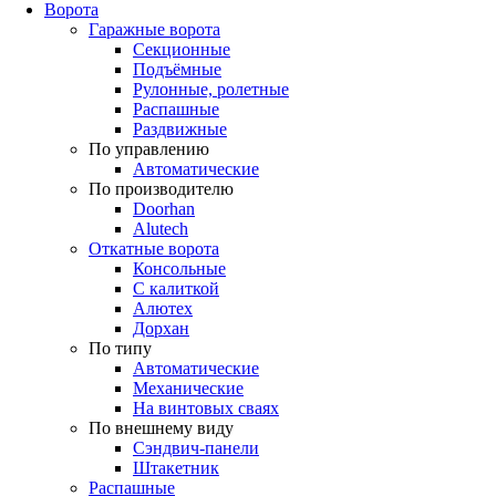
Ворота
Гаражные ворота
Секционные
Подъёмные
Рулонные, ролетные
Распашные
Раздвижные
По управлению
Автоматические
По производителю
Doorhan
Alutech
Откатные ворота
Консольные
С калиткой
Алютех
Дорхан
По типу
Автоматические
Механические
На винтовых сваях
По внешнему виду
Сэндвич-панели
Штакетник
Распашные