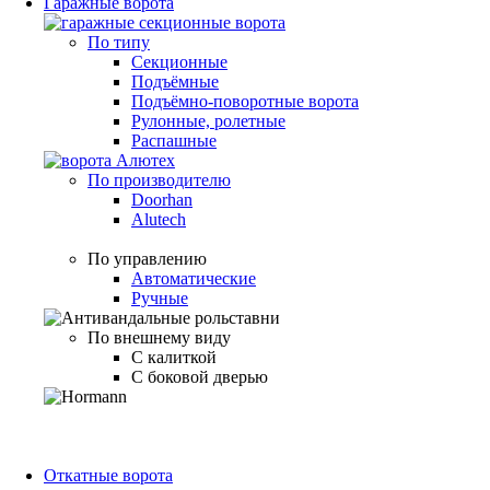
Гаражные ворота
По типу
Секционные
Подъёмные
Подъёмно-поворотные ворота
Рулонные, ролетные
Распашные
По производителю
Doorhan
Alutech
По управлению
Автоматические
Ручные
По внешнему виду
С калиткой
С боковой дверью
Откатные ворота