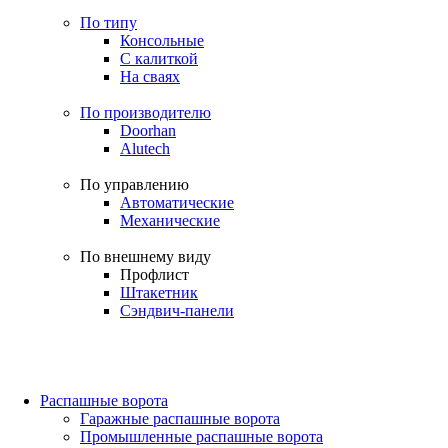
По типу
Консольные
С калиткой
На сваях
По производителю
Doorhan
Alutech
По управлению
Автоматические
Механические
По внешнему виду
Профлист
Штакетник
Сэндвич-панели
Распашные ворота
Гаражные распашные ворота
Промышленные распашные ворота