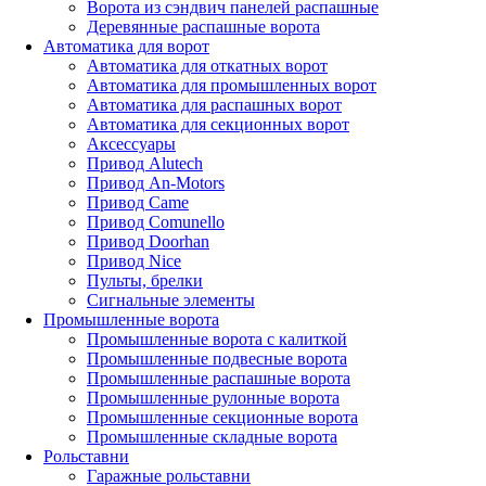
Ворота из сэндвич панелей распашные
Деревянные распашные ворота
Автоматика для ворот
Автоматика для откатных ворот
Автоматика для промышленных ворот
Автоматика для распашных ворот
Автоматика для секционных ворот
Аксессуары
Привод Alutech
Привод An-Motors
Привод Came
Привод Comunello
Привод Doorhan
Привод Nice
Пульты, брелки
Сигнальные элементы
Промышленные ворота
Промышленные ворота с калиткой
Промышленные подвесные ворота
Промышленные распашные ворота
Промышленные рулонные ворота
Промышленные секционные ворота
Промышленные складные ворота
Рольставни
Гаражные рольставни