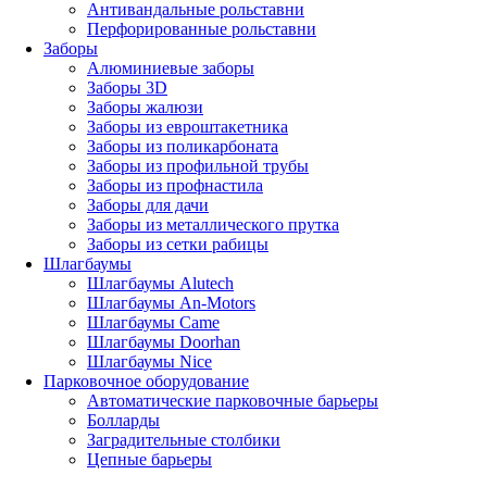
Антивандальные рольставни
Перфорированные рольставни
Заборы
Алюминиевые заборы
Заборы 3D
Заборы жалюзи
Заборы из евроштакетника
Заборы из поликарбоната
Заборы из профильной трубы
Заборы из профнастила
Заборы для дачи
Заборы из металлического прутка
Заборы из сетки рабицы
Шлагбаумы
Шлагбаумы Alutech
Шлагбаумы An-Motors
Шлагбаумы Came
Шлагбаумы Doorhan
Шлагбаумы Nice
Парковочное оборудование
Автоматические парковочные барьеры
Болларды
Заградительные столбики
Цепные барьеры