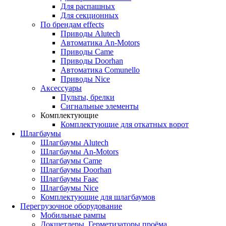
Для распашных
Для секционных
По брендам
effects
Приводы Alutech
Автоматика An-Motors
Приводы Came
Приводы Doorhan
Автоматика Comunello
Приводы Nice
Аксессуары
Пульты, брелки
Сигнальные элементы
Комплектующие
Комплектующие для откатных ворот
Шлагбаумы
Шлагбаумы Alutech
Шлагбаумы An-Motors
Шлагбаумы Came
Шлагбаумы Doorhan
Шлагбаумы Faac
Шлагбаумы Nice
Комплектующие для шлагбаумов
Перегрузочное оборудование
Мобильные рампы
Докшетлеры. Герметизаторы проёма