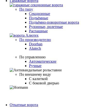
Гаражные ворота
По типу
Секционные
Подъёмные
Подъёмно-поворотные ворота
Рулонные, ролетные
Распашные
По производителю
Doorhan
Alutech
По управлению
Автоматические
Ручные
По внешнему виду
С калиткой
С боковой дверью
Откатные ворота