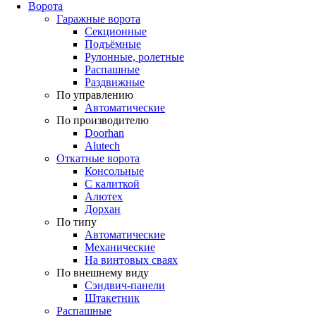
Ворота
Гаражные ворота
Секционные
Подъёмные
Рулонные, ролетные
Распашные
Раздвижные
По управлению
Автоматические
По производителю
Doorhan
Alutech
Откатные ворота
Консольные
С калиткой
Алютех
Дорхан
По типу
Автоматические
Механические
На винтовых сваях
По внешнему виду
Сэндвич-панели
Штакетник
Распашные