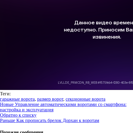
Теги:
гаражные ворота
,
размер ворот
,
секционные ворота
Новые
Управление автоматическими воротами со смартфона:
настройка и эксплуатация
Обратно к списку
Раньше
Как прописать брелок Дорхан к воротам
Похожие сообщения