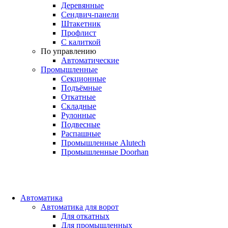
Деревянные
Сендвич-панели
Штакетник
Профлист
С калиткой
По управлению
Автоматические
Промышленные
Секционные
Подъёмные
Откатные
Складные
Рулонные
Подвесные
Распашные
Промышленные Alutech
Промышленные Doorhan
Автоматика
Автоматика для ворот
Для откатных
Для промышленных